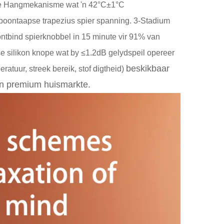
elde Hangmekanisme wat 'n 42°C±1°C
 boontaapse trapezius spier spanning. 3-Stadium
tbind spierknobbel in 15 minute vir 91% van
se silikon knope wat by ≤1.2dB gelydspeil opereer
beskikbaar
atuur, streek bereik, stof digtheid)
e en premium huismarkte.