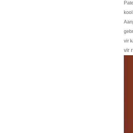
Pate
kool
Aanp
gebr
vir 
vir