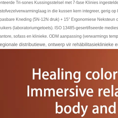
nteerde Tri-sones Kussingsstelsel met 7-fase Klinies ingest
stofvezelverwarminglaag in die kussen kern integreer, gerig op
asbare Kneding (5N-12N druk) + 15° Ergonomiese Neksteun on
uikers (laboratoriumgetoets). ISO 13485-gesertifiseerde medie
kantore, sofass en klinieke. ODM aanpassing (verwarmings temper
 regionale distributiewe, ontwerp vir rehäbilitasiekliniek