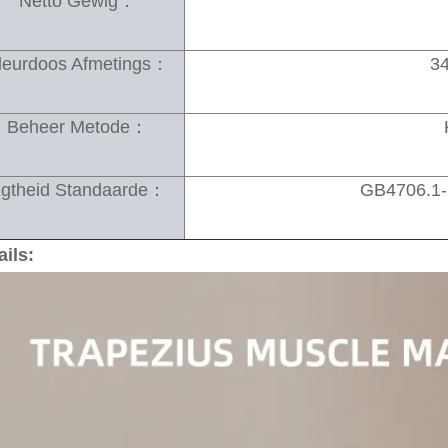
Netto Gewig：
leurdoos Afmetings：
3
Beheer Metode：
gtheid Standaarde：
GB4706.1-
ails: