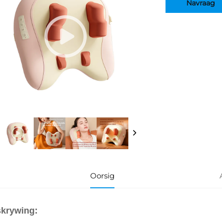
Navraag
Oorsig
krywing: