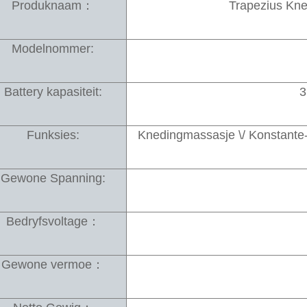
Produknaam：
Trapezius Kn
Modelnommer:
Battery kapasiteit:
3
Funksies:
Knedingmassasje \/ Konstante
Gewone Spanning:
Bedryfsvoltage：
Gewone vermoe：