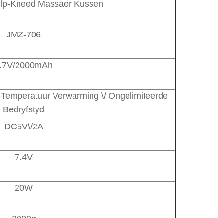
elp-Kneed Massaer Kussen
JMZ-706
.7V/2000mAh
-Temperatuur Verwarming \/ Ongelimiteerde
Bedryfstyd
DC5V\/2A
7.4V
20W