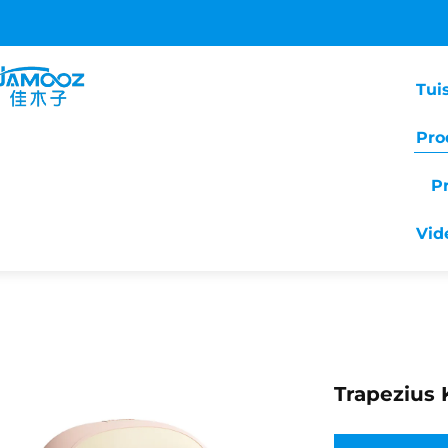
Tui
Pro
P
Vid
Trapezius