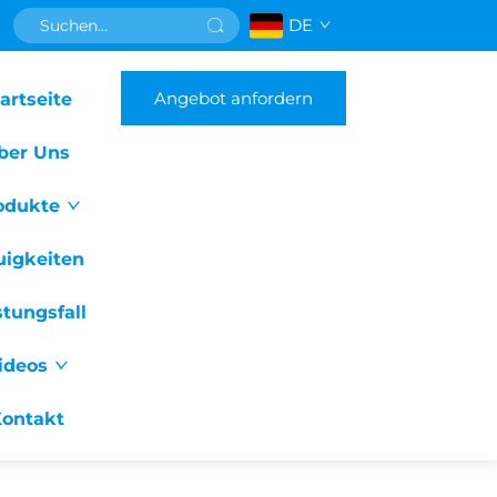
DE
Angebot anfordern
artseite
ber Uns
odukte
uigkeiten
stungsfall
ideos
ontakt