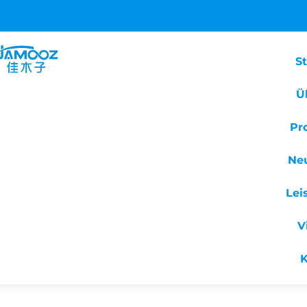
St
Ü
Pr
Ne
Lei
V
K