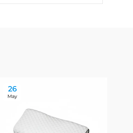
26
2
May
Ma