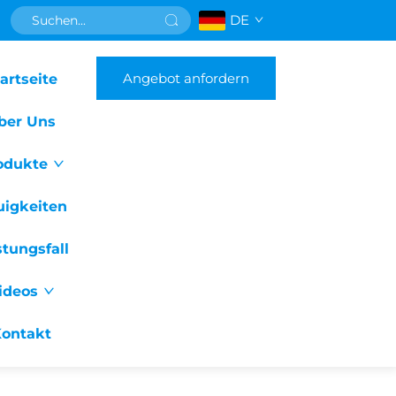
DE
Angebot anfordern
artseite
ber Uns
odukte
uigkeiten
stungsfall
ideos
ontakt