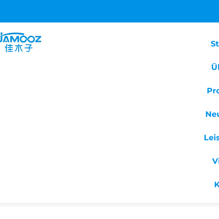
St
Ü
Pr
Ne
Lei
V
K