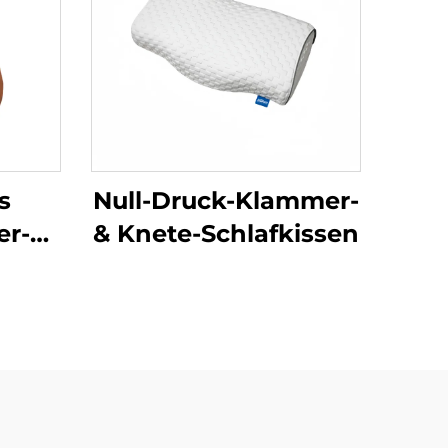
s
Null-Druck-Klammer-
r-
& Knete-Schlafkissen
e