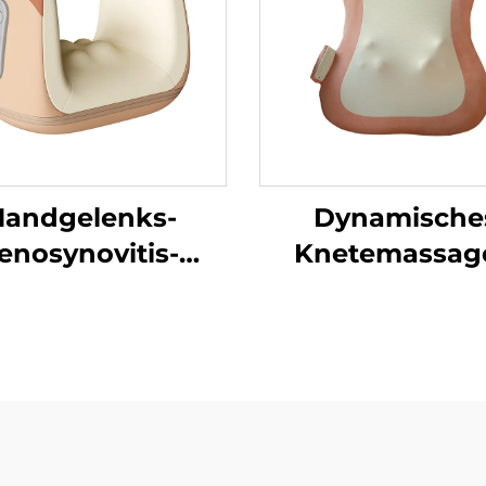
Handgelenks-
Dynamische
enosynovitis-
Knetemassage
Linderungs-
Rückenstütz
tkompressions-
Massager