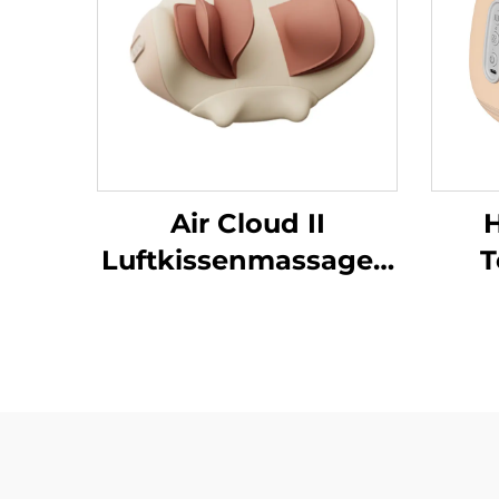
Air Cloud II
Luftkissenmassager-
T
Kissen
Luf