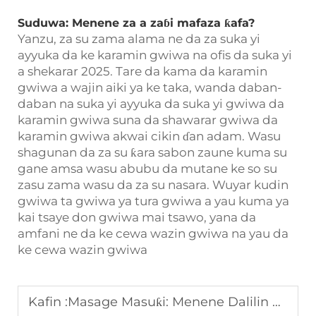
Suduwa: Menene za a zaɓi mafaza ƙafa?
Yanzu, za su zama alama ne da za suka yi
ayyuka da ke karamin gwiwa na ofis da suka yi
a shekarar 2025. Tare da kama da karamin
gwiwa a wajin aiki ya ke taka, wanda daban-
daban na suka yi ayyuka da suka yi gwiwa da
karamin gwiwa suna da shawarar gwiwa da
karamin gwiwa akwai cikin ɗan adam. Wasu
shagunan da za su ƙara sabon zaune kuma su
gane amsa wasu abubu da mutane ke so su
zasu zama wasu da za su nasara. Wuyar kudin
gwiwa ta gwiwa ya tura gwiwa a yau kuma ya
kai tsaye don gwiwa mai tsawo, yana da
amfani ne da ke cewa wazin gwiwa na yau da
ke cewa wazin gwiwa
Kafin :
Masage Masuƙi: Menene Dalilin Da Suke Tsere B2B A Ciki Na Internet