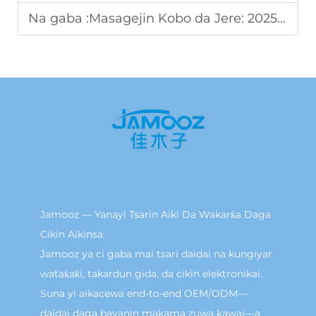
Na gaba :
Masagejin Kobo da Jere: 2025 Shine Star a Cikin Office Wellness
Jamooz — Yanayi Tsarin Aiki Da Wakarƙa Daga
Cikin Aikinsa.
Jamooz ya ci gaba mai tsari daidai na kungiyar
wataƙaƙi, takardun gida, da cikin elektronikai.
Suna yi aikacewa end-to-end OEM/ODM—
daidai daga bayanin makama zuwa kawai—a