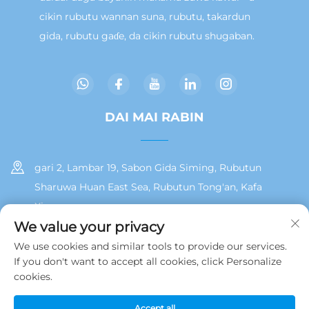
cikin rubutu wannan suna, rubutu, takardun
gida, rubutu gaɗe, da cikin rubutu shugaban.
DAI MAI RABIN
gari 2, Lambar 19, Sabon Gida Siming, Rubutun
Sharuwa Huan East Sea, Rubutun Tong'an, Kafa
Xiamen
We value your privacy
+86 13215929911
We use cookies and similar tools to provide our services.
If you don't want to accept all cookies, click Personalize
[email protected]
cookies.
Accept all