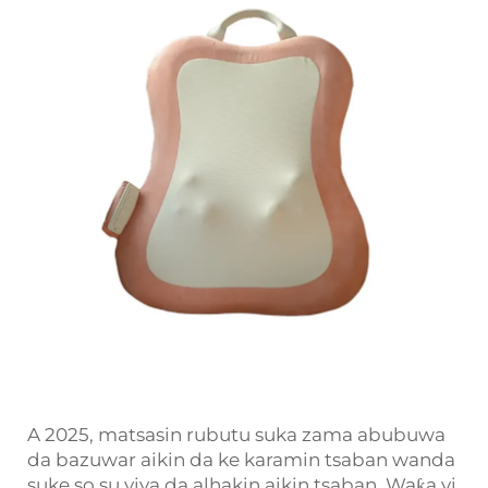
A 2025, matsasin rubutu suka zama abubuwa
da bazuwar aikin da ke karamin tsaban wanda
suke so su yiya da alhakin aikin tsaban. Waƙa yi