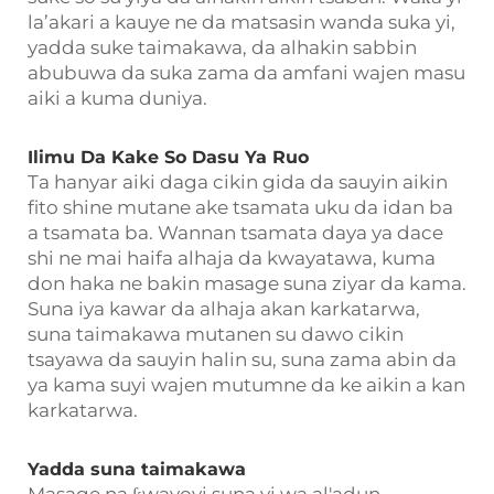
la’akari a kauye ne da matsasin wanda suka yi,
yadda suke taimakawa, da alhakin sabbin
abubuwa da suka zama da amfani wajen masu
aiki a kuma duniya.
Ilimu Da Kake So Dasu Ya Ruo
Ta hanyar aiki daga cikin gida da sauyin aikin
fito shine mutane ake tsamata uku da idan ba
a tsamata ba. Wannan tsamata daya ya dace
shi ne mai haifa alhaja da kwayatawa, kuma
don haka ne bakin masage suna ziyar da kama.
Suna iya kawar da alhaja akan karkatarwa,
suna taimakawa mutanen su dawo cikin
tsayawa da sauyin halin su, suna zama abin da
ya kama suyi wajen mutumne da ke aikin a kan
karkatarwa.
Yadda suna taimakawa