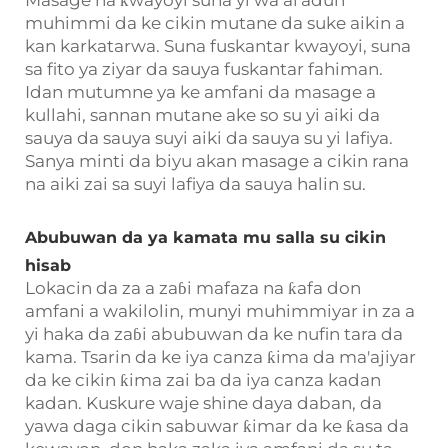
Masage na ƙwayoyi suna yi wa al'adun
muhimmi da ke cikin mutane da suke aikin a
kan karkatarwa. Suna fuskantar kwayoyi, suna
sa fito ya ziyar da sauya fuskantar fahiman.
Idan mutumne ya ke amfani da masage a
kullahi, sannan mutane ake so su yi aiki da
sauya da sauya suyi aiki da sauya su yi lafiya.
Sanya minti da biyu akan masage a cikin rana
na aiki zai sa suyi lafiya da sauya halin su.
Abubuwan da ya kamata mu salla su cikin
hisab
Lokacin da za a zaɓi mafaza na ƙafa don
amfani a wakilolin, munyi muhimmiyar in za a
yi haka da zaɓi abubuwan da ke nufin tara da
kama. Tsarin da ke iya canza ƙima da ma'ajiyar
da ke cikin ƙima zai ba da iya canza kadan
kadan. Kuskure waje shine daya daban, da
yawa daga cikin sabuwar ƙimar da ke ƙasa da