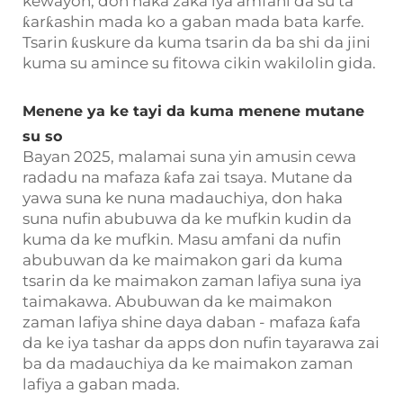
kewayon, don haka zaka iya amfani da su ta
ƙarƙashin mada ko a gaban mada bata karfe.
Tsarin ƙuskure da kuma tsarin da ba shi da jini
kuma su amince su fitowa cikin wakilolin gida.
Menene ya ke tayi da kuma menene mutane
su so
Bayan 2025, malamai suna yin amusin cewa
radadu na mafaza ƙafa zai tsaya. Mutane da
yawa suna ke nuna madauchiya, don haka
suna nufin abubuwa da ke mufkin kudin da
kuma da ke mufkin. Masu amfani da nufin
abubuwan da ke maimakon gari da kuma
tsarin da ke maimakon zaman lafiya suna iya
taimakawa. Abubuwan da ke maimakon
zaman lafiya shine daya daban - mafaza ƙafa
da ke iya tashar da apps don nufin tayarawa zai
ba da madauchiya da ke maimakon zaman
lafiya a gaban mada.