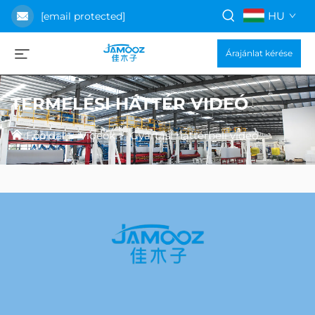
HU
[email protected]
Árajánlat kérése
TERMELÉSI HÁTTÉR VIDEÓ
Főoldal
>
Videók
>
Gyártási háttérbeli videó