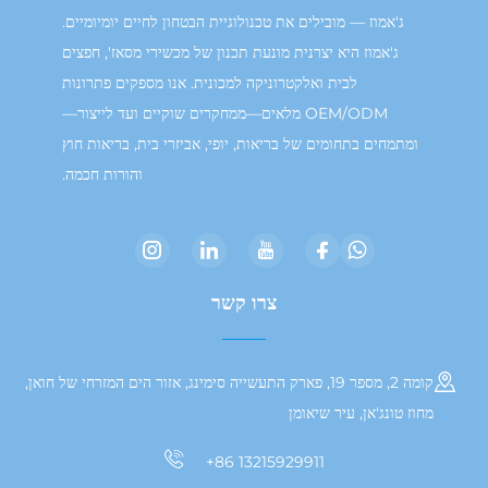
ג'אמוז — מובילים את טכנולוגיית הבטחון לחיים יומיומיים.
ג'אמוז היא יצרנית מונעת תכנון של מכשירי מסאז', חפצים
לבית ואלקטרוניקה למכונית. אנו מספקים פתרונות
OEM/ODM מלאים—ממחקרים שוקיים ועד לייצור—
תמחים בתחומים של בריאות, יופי, אביזרי בית, בריאות חוץ
והורות חכמה.
צרו קשר
קומה 2, מספר 19, פארק התעשייה סימינג, אזור הים המזרחי של חואן,
טונג'אן, עיר שיאומן
+86 13215929911