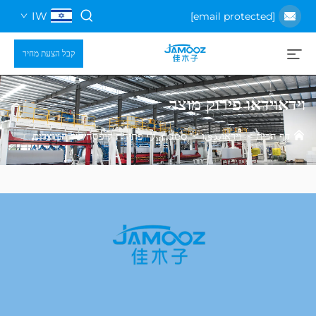
IW
קבל הצעת מחיר
או פירוק מוצר
ת
>
וידאוيديו
>
ヴィdeo פתיחת קופסה של המוצרים