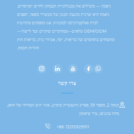
ג'אמוז — מובילים את טכנולוגיית הבטחון לחיים יומיומיים.
ג'אמוז היא יצרנית מונעת תכנון של מכשירי מסאז', חפצים
לבית ואלקטרוניקה למכונית. אנו מספקים פתרונות
OEM/ODM מלאים—ממחקרים שוקיים ועד לייצור—
תמחים בתחומים של בריאות, יופי, אביזרי בית, בריאות חוץ
והורות חכמה.
צרו קשר
קומה 2, מספר 19, פארק התעשייה סימינג, אזור הים המזרחי של חואן,
טונג'אן, עיר שיאומן
+86 13215929911