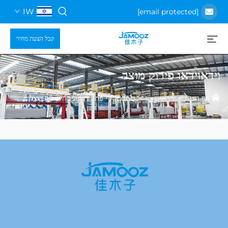
IW
קבל הצעת מחיר
או פירוק מוצר
ת
>
וידאוيديו
>
ヴィdeo פתיחת קופסה של המוצרים