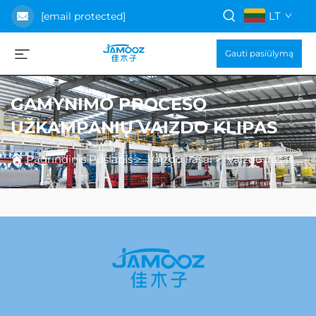
LT
[email protected]
Gauti pasiūlymą
GAMYNIMO PROCESO
UŽKAMPANIŲ VAIZDO KLIPAS
Pagrindinis Puslapis
>
Vaizdo Įrašai
>
Vaizdo įrašas apie gamybos procesą