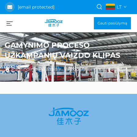
LT
[email protected]
Gauti pasiūlymą
GAMYNIMO PROCESO
UŽKAMPANIŲ VAIZDO KLIPAS
Pagrindinis Puslapis
>
Vaizdo Įrašai
>
Vaizdo įrašas apie gamybos procesą