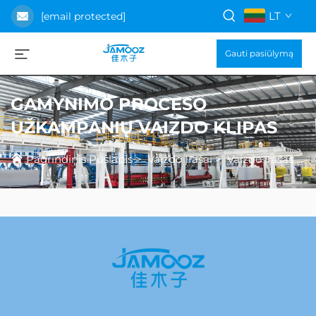
LT
[email protected]
Gauti pasiūlymą
GAMYNIMO PROCESO
UŽKAMPANIŲ VAIZDO KLIPAS
Pagrindinis Puslapis
>
Vaizdo Įrašai
>
Vaizdo įrašas apie gamybos procesą