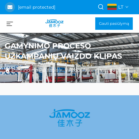
LT
[email protected]
Gauti pasiūlymą
GAMYNIMO PROCESO
UŽKAMPANIŲ VAIZDO KLIPAS
Pagrindinis Puslapis
>
Vaizdo Įrašai
>
Vaizdo įrašas apie gamybos procesą