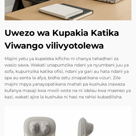
Uwezo wa Kupakia Katika
Viwango vilivyotolewa
Majini yetu ya kupeleka kificho ni chanya tahadhari za
wasio sawa. Wakati unapumzika ndani ya nyumbani juu ya
sofa, kupumzika katika ofisi, ndani ya gari au hata ndani ya
spa au senta la afya, bidha zetu zinapatikana vizuri. Zile
majini mpya yanayopatikana mahali pa kushuka inaweza
kufanya masaji kwa mwili wote na ni idelau kwa maeneo ya
kazi, wakati ajira la kushuka ni hasi na rahisi kubadilisha.