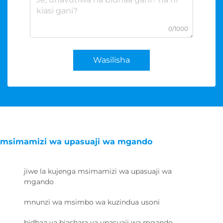
0/1000
Wasilisha
msimamizi wa upasuaji wa mgando
jiwe la kujenga msimamizi wa upasuaji wa
mgando
mnunzi wa msimbo wa kuzindua usoni
bidhaa ya biashara ya upasuaji wa mgando