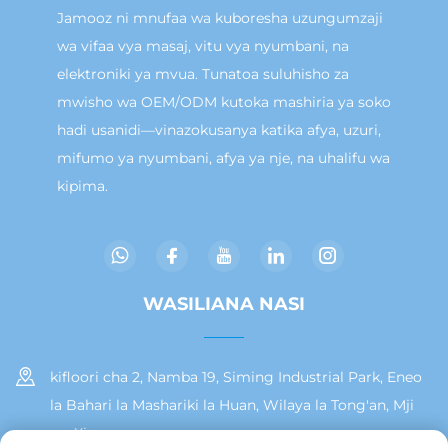
Jamooz ni mnufaa wa kuboresha uzungumzaji
wa vifaa vya masaj, vitu vya nyumbani, na
elektroniki ya mvua. Tunatoa suluhisho za
mwisho wa OEM/ODM kutoka mashiria ya soko
hadi usanidi—vinazokusanya katika afya, uzuri,
mifumo ya nyumbani, afya ya nje, na uhalifu wa
kipima.
WASILIANA NASI
kifloori cha 2, Namba 19, Siming Industrial Park, Eneo
la Bahari la Mashariki la Huan, Wilaya la Tong'an, Mji
wa Xiamen