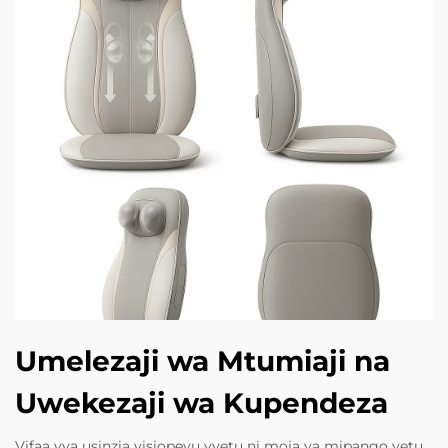
Umelezaji wa Mtumiaji na
Uwekezaji wa Kupendeza
Vifaa vya usinzia visiopevu vyetu ni moja ya mipango yetu,