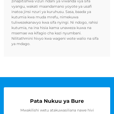
zinapitishwa vizuri ndani ya viwanda vya sifa
vyangu, wakati maandamano yoyote ya usafi
inatoa jinsi nzuri ya kuruhusu. Sasa, baada ya
kutumia kwa muda mrefu, nimekuwa
tuliwezekanavyo kwa sifa nyingi. Ni ndogo, rahisi
kutumia, na ina hisia kama unaweza kuwa na
msemae wa kifagio cha kazi nyumbani.
Nilitathmini hivyo kwa wageni wote walio na sifa
ya mdago.
Pata Nukuu ya Bure
Mwakilishi wetu atakuwasiliana nawe hivi