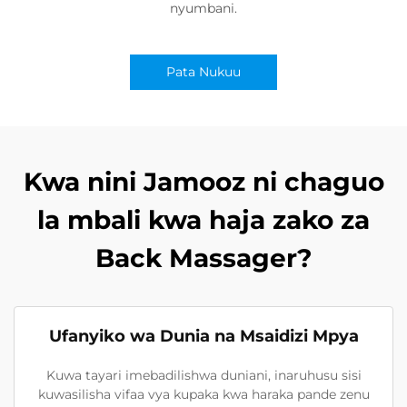
nyumbani.
Pata Nukuu
Kwa nini Jamooz ni chaguo
la mbali kwa haja zako za
Back Massager?
Ufanyiko wa Dunia na Msaidizi Mpya
Kuwa tayari imebadilishwa duniani, inaruhusu sisi
kuwasilisha vifaa vya kupaka kwa haraka pande zenu