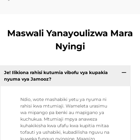
Maswali Yanayoulizwa Mara
Nyingi
Je! Ilikiona rahisi kutumia vibofu vya kupakia
nyuma vya Jamooz?
Ndio, wote mashabiki yetu ya nyuma ni
rahisi kwa mtumiaji. Wameleta urasimu
wa mipango pa benki au mapigano ya
kuchukua. Mtumiaji mpya anaweza
kuhakikisha kwa ufafu kwa kupitia mitaa
tofauti ya ushabiki, kubadilisha nguvu na
kuweka funguo nyingine. Maagizo