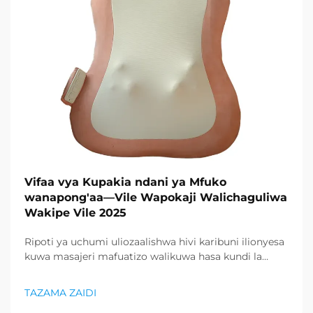
Vifaa vya Kupakia ndani ya Mfuko
wanapong'aa—Vile Wapokaji Walichaguliwa
Wakipe Vile 2025
Ripoti ya uchumi uliozaalishwa hivi karibuni ilionyesa
kuwa masajeri mafuatizo walikuwa hasa kundi la
bidhaa lilionyeshwa zaidi katika sektor ya afya na
uzuri, na kupunguza kiasi kikubwa cha bidhaa za
TAZAMA ZAIDI
kurejesha. Wakuzaji wamekuwa wamefahamu ...