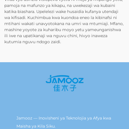
pamoja na mafunzo ya kikapu, na uwekezaji wa kubaini
katika biashara. Upelelezi wake husaidia kufanya utendaji
wa kifisadi. Kuchimbua kwa kuondoa eneo la kibinafsi ni
mtihani wakati unavyotokana na umri wa mtumiaji. Mfano,
mashine yoyote za kuharibu moyo yetu yameunganishwa
ili iwe na upatikanaji wa nguvu chini, hivyo inaweza
kutumia nguvu ndogo zaidi.
Jamooz — Inovisheni ya Teknolojia ya Afya kwa
Maisha ya Kila Siku.