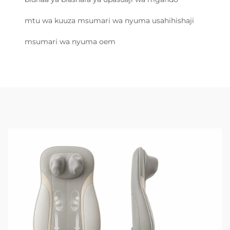
mtu wa kuuza msumari wa nyuma usahihishaji
msumari wa nyuma oem