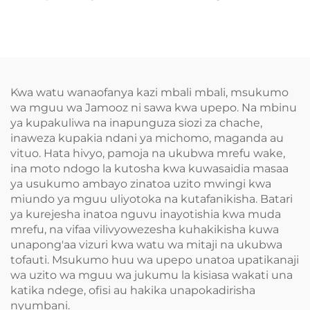
Pressure
Kwa watu wanaofanya kazi mbali mbali, msukumo
wa mguu wa Jamooz ni sawa kwa upepo. Na mbinu
ya kupakuliwa na inapunguza siozi za chache,
inaweza kupakia ndani ya michomo, maganda au
vituo. Hata hivyo, pamoja na ukubwa mrefu wake,
ina moto ndogo la kutosha kwa kuwasaidia masaa
ya usukumo ambayo zinatoa uzito mwingi kwa
miundo ya mguu uliyotoka na kutafanikisha. Batari
ya kurejesha inatoa nguvu inayotishia kwa muda
mrefu, na vifaa vilivyowezesha kuhakikisha kuwa
unapong'aa vizuri kwa watu wa mitaji na ukubwa
tofauti. Msukumo huu wa upepo unatoa upatikanaji
wa uzito wa mguu wa jukumu la kisiasa wakati una
katika ndege, ofisi au hakika unapokadirisha
nyumbani.