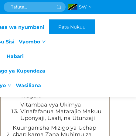
SW
Orodha ya Mada
Pata Nukuu
asa wa nyumbani
Kuelewa Matarajio ya Wageni
kuhusu Urahisi na Afya Katika
u Sisi
Vyombo
Hoteli
Ombi lililoongezeka la Uzoefu
Habari
wa Ndani ya Chumba
Unaolenga Afya Kama vile
ngo ya Kupendeza
Mapepeo ya Umasage
Kushirikisha Viashiria vya
iyo
Wasiliana
Ulinzi, Kurudi na Urahisi wa
Wageni
Vitambaa vya Ukimya
Vinafafanua Matarajio Makuu:
Uponyaji, Usafi, na Utunzaji
Kuunganisha Mizigo ya Uchap
chap kama Zana Muhimu za