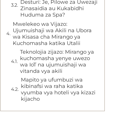
Desturi: Je, Pilowe za Uwezaji
Zinasaidia au Kukabidhi
Huduma za Spa?
Mwelekeo wa Vijazo:
Ujumuishaji wa Akili na Ubora
wa Kisasa cha Mirango ya
Kuchomasha katika Utalii
Teknolojia zijazo: Mirango ya
kuchomasha yenye uwezo
wa IoT na ujumuishaji wa
vitanda vya akili
Mapito ya ufumbuzi wa
kibinafsi wa raha katika
vyumba vya hoteli vya kizazi
kijacho