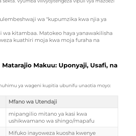
ya sekta. Vyumba vilivyojitengeza vipuli vya mazoezi
a ulembeshwaji wa "kupumzika kwa njia ya
ji wa kitambaa. Matokeo haya yanawakilisha
za kuathiri moja kwa moja furaha na
Matarajio Makuu: Uponyaji, Usafi, na
muhimu ya wageni kupitia ubunifu unaotia moyo:
Mfano wa Utendaji
mipangilio mitano ya kasi kwa
ushikwamano wa shingo/mapafu
Mifuko inayoweza kuosha kwenye