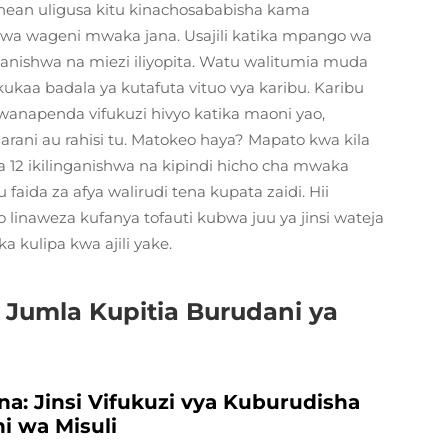
nean uligusa kitu kinachosababisha kama
kwa wageni mwaka jana. Usajili katika mpango wa
anishwa na miezi iliyopita. Watu walitumia muda
ukaa badala ya kutafuta vituo vya karibu. Karibu
apenda vifukuzi hivyo katika maoni yao,
rani au rahisi tu. Matokeo haya? Mapato kwa kila
 12 ikilinganishwa na kipindi hicho cha mwaka
faida za afya walirudi tena kupata zaidi. Hii
inaweza kufanya tofauti kubwa juu ya jinsi wateja
 kulipa kwa ajili yake.
 Jumla Kupitia Burudani ya
na: Jinsi Vifukuzi vya Kuburudisha
i wa Misuli