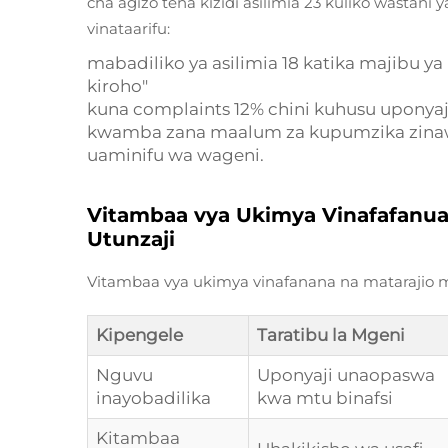
cha agizo tena kizidi asilimia 23 kuliko wastani 
vinataarifu:
mabadiliko ya asilimia 18 katika majibu y
kiroho"
kuna complaints 12% chini kuhusu uponya
kwamba zana maalum za kupumzika zinawe
uaminifu wa wageni.
Vitambaa vya Ukimya Vinafafanua 
Utunzaji
Vitambaa vya ukimya vinafanana na matarajio 
Kipengele
Taratibu la Mgeni
Nguvu
Uponyaji unaopaswa
inayobadilika
kwa mtu binafsi
Kitambaa