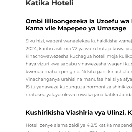
Katika Hoteli
Ombi lililoongezeka la Uzoefu w
Kama vile Mapepeo ya Umasage
Siku hizi, wageni wanaelekea kuhakikisha wanajal
2024, karibu asilimia 72 ya watu hutaja kuwa vi
kinachowawezesha kuchagua hoteli moja kuliko il
haya vizuri kwa sababu vinawezesha wageni ku
kwenda mahali pengine. Ni kitu gani kinachofa
Vinachanganya urahisi na manufaa halisi ya afy
15 tu yanaweza kupunguza hormoni za shinikizo k
matokeo yaloyotolewa mwaka jana katika Jarida
Kushirikisha Viashiria vya Ulinzi,
Hoteli zenye alama zaidi ya 4.8/5 katika mape