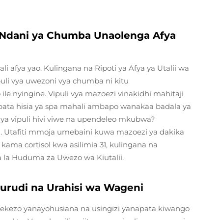
a Ndani ya Chumba Unaolenga Afya
i afya yao. Kulingana na Ripoti ya Afya ya Utalii wa
puli vya uwezoni vya chumba ni kitu
e nyingine. Vipuli vya mazoezi vinakidhi mahitaji
pata hisia ya spa mahali ambapo wanakaa badala ya
nya vipuli hivi viwe na upendeleo mkubwa?
a. Utafiti mmoja umebaini kuwa mazoezi ya dakika
ama cortisol kwa asilimia 31, kulingana na
 la Huduma za Uwezo wa Kiutalii.
 Kurudi na Urahisi wa Wageni
ndekezo yanayohusiana na usingizi yanapata kiwango