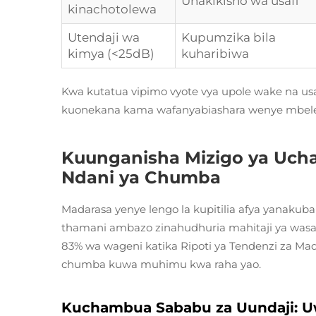
Uhakikisho wa usafi
kinachotolewa
Utendaji wa
Kupumzika bila
kimya (<25dB)
kuharibiwa
Kwa kutatua vipimo vyote vya upole wake na usaf
kuonekana kama wafanyabiashara wenye mbele w
Kuunganisha Mizigo ya Uch
Ndani ya Chumba
Madarasa yenye lengo la kupitilia afya yanakuba
thamani ambazo zinahudhuria mahitaji ya wasaf
83% wa wageni katika Ripoti ya Tendenzi za Mada
chumba kuwa muhimu kwa raha yao.
Kuchambua Sababu za Uundaji: U