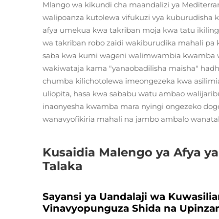
Mlango wa kikundi cha maandalizi ya Mediterra
walipoanza kutolewa vifukuzi vya kuburudisha 
afya umekua kwa takriban moja kwa tatu ikiling
wa takriban robo zaidi wakiburudika mahali pa k
saba kwa kumi wageni walimwambia kwamba wan
wakiwataja kama "yanaobadilisha maisha" hadha
chumba kilichotolewa imeongezeka kwa asilimia
uliopita, hasa kwa sababu watu ambao walijaribu 
inaonyesha kwamba mara nyingi ongezeko dogo l
wanavyofikiria mahali na jambo ambalo wanataka
Kusaidia Malengo ya Afya ya
Talaka
Sayansi ya Uandalaji wa Kuwasilia
Vinavyopunguza Shida na Upinzan