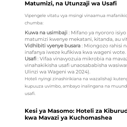
Matumizi, na Utunzaji wa Usafi
Vipengele vitatu vya msingi vinaamua mafaniki
chumba:
Kuwa na usimbaji
: Mifano ya nyororo isi
matumizi kwenye mekatani, kitanda, au vi
Vidhibiti vyenye busara
: Miongozo rahisi 
inafanya iweze kufikiwa kwa wageni wote.
Usafi
: Vifaa vinavyozuia mikrobia na mav
vinahakikisha usafi unaosababisha wasiwas
Ulinzi wa Wageni wa 2024).
Hoteli nyingi zinashirikiana na wazalishaji kut
kupuuza uvimbo, ambayo inalingana na muundo
usafi.
Kesi ya Masomo: Hoteli za Kibur
kwa Mavazi ya Kuchomashea