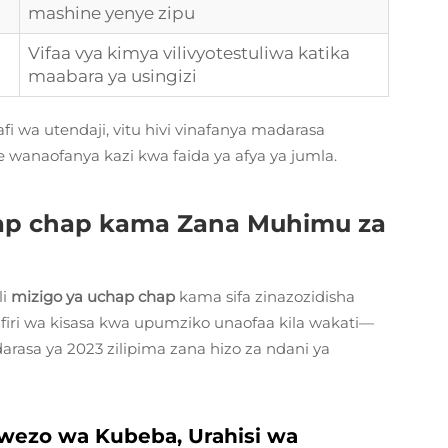
mashine yenye zipu
Vifaa vya kimya vilivyotestuliwa katika
maabara ya usingizi
i wa utendaji, vitu hivi vinafanya madarasa
anaofanya kazi kwa faida ya afya ya jumla.
ap chap kama Zana Muhimu za
li
mizigo ya uchap chap
kama sifa zinazozidisha
iri wa kisasa kwa upumziko unaofaa kila wakati—
rasa ya 2023 zilipima zana hizo za ndani ya
wezo wa Kubeba, Urahisi wa