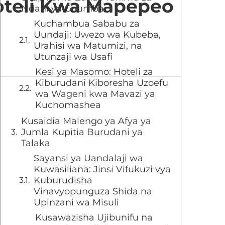
Hoteli Kwa Mapepeo
Ndani ya Chumba
Kuchambua Sababu za
Uundaji: Uwezo wa Kubeba,
Urahisi wa Matumizi, na
Utunzaji wa Usafi
Kesi ya Masomo: Hoteli za
Kiburudani Kiboresha Uzoefu
wa Wageni kwa Mavazi ya
Kuchomashea
Kusaidia Malengo ya Afya ya
Jumla Kupitia Burudani ya
Talaka
Sayansi ya Uandalaji wa
Kuwasiliana: Jinsi Vifukuzi vya
Kuburudisha
Vinavyopunguza Shida na
Upinzani wa Misuli
Kusawazisha Ujibunifu na