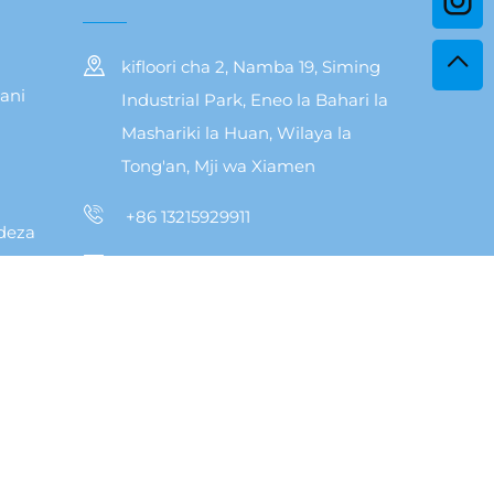
kifloori cha 2, Namba 19, Siming
ani
Industrial Park, Eneo la Bahari la
Mashariki la Huan, Wilaya la
Tong'an, Mji wa Xiamen
+86 13215929911
deza
[email protected]