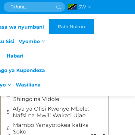
SW
Orodha ya Mada
Pata Nukuu
asa wa nyumbani
Kwa nini Afya ya Ofisi Ina
Umuhimu wa Kila Siku
u Sisi
Vyombo
Kwa Nini Unapaswa Kuangalia
Vifaa ya Kuosha Shingo na
Habari
Mapambo Katika Kazi
Mambo Yanayokuja Katika Vifaa
ngo ya Kupendeza
vya Kuosha Ofisi Kwa Mwaka
2025
iyo
Wasiliana
Kuchagua Mikonga Bora ya
Shingo na Vidole
Afya ya Ofisi Kwenye Mbele:
Nafsi na Mwili Wakati Ujao
Mambo Yanayotokea katika
Soko