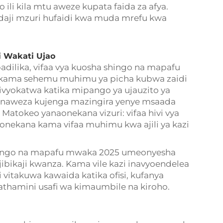
 ili kila mtu aweze kupata faida za afya.
daji mzuri hufaidi kwa muda mrefu kwa
i Wakati Ujao
badilika, vifaa vya kuosha shingo na mapafu
kama sehemu muhimu ya picha kubwa zaidi
ilivyokatwa katika mipango ya ujauzito ya
a zinaweza kujenga mazingira yenye msaada
 Matokeo yanaonekana vizuri: vifaa hivi vya
nekana kama vifaa muhimu kwa ajili ya kazi
a shingo na mapafu mwaka 2025 umeonyesha
bikaji kwanza. Kama vile kazi inavyoendelea
 vitakuwa kawaida katika ofisi, kufanya
hamini usafi wa kimaumbile na kiroho.