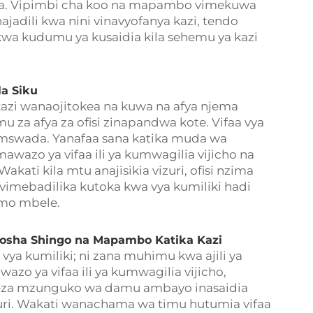
a. Vipimbi cha koo na mapambo vimekuwa
ajadili kwa nini vinavyofanya kazi, tendo
kwa kudumu ya kusaidia kila sehemu ya kazi
la Siku
azi wanaojitokea na kuwa na afya njema
mu za afya za ofisi zinapandwa kote. Vifaa vya
swada. Yanafaa sana katika muda wa
awazo ya vifaa ili ya kumwagilia vijicho na
akati kila mtu anajisikia vizuri, ofisi nzima
 vimebadilika kutoka kwa vya kumiliki hadi
zamo mbele.
uosha Shingo na Mapambo Katika Kazi
vya kumiliki; ni zana muhimu kwa ajili ya
azo ya vifaa ili ya kumwagilia vijicho,
eza mzunguko wa damu ambayo inasaidia
zuri. Wakati wanachama wa timu hutumia vifaa