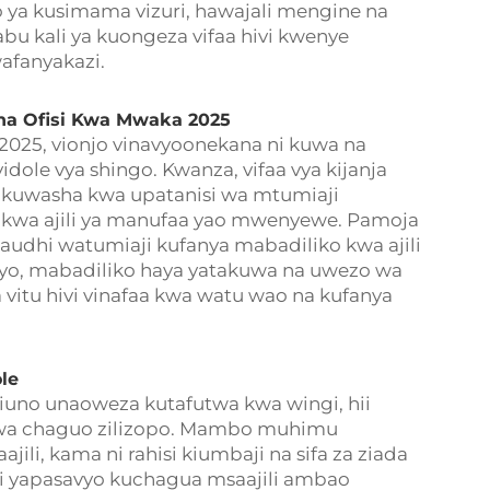
o ya kusimama vizuri, hawajali mengine na
babu kali ya kuongeza vifaa hivi kwenye
wafanyakazi.
ha Ofisi Kwa Mwaka 2025
025, vionjo vinavyoonekana ni kuwa na
dole vya shingo. Kwanza, vifaa vya kijanja
a kuwasha kwa upatanisi wa mtumiaji
 kwa ajili ya manufaa yao mwenyewe. Pamoja
waudhi watumiaji kufanya mabadiliko kwa ajili
o, mabadiliko haya yatakuwa na uwezo wa
a vitu hivi vinafaa kwa watu wao na kufanya
le
iuno unaoweza kutafutwa kwa wingi, hii
wa chaguo zilizopo. Mambo muhimu
ili, kama ni rahisi kiumbaji na sifa za ziada
i yapasavyo kuchagua msaajili ambao