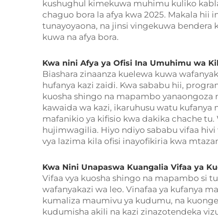
kushughul kimekuwa muhimu kuliko kabl
chaguo bora la afya kwa 2025. Makala hii in
tunayoyaona, na jinsi vingekuwa bendera 
kuwa na afya bora.
Kwa nini Afya ya Ofisi Ina Umuhimu wa Ki
Biashara zinaanza kuelewa kuwa wafanyak
hufanya kazi zaidi. Kwa sababu hii, progra
kuosha shingo na mapambo yanaongoza m
kawaida wa kazi, ikaruhusu watu kufanya m
mafanikio ya kifisio kwa dakika chache tu. W
hujimwagilia. Hiyo ndiyo sababu vifaa hivi
vya lazima kila ofisi inayofikiria kwa mta
Kwa Nini Unapaswa Kuangalia Vifaa ya K
Vifaa vya kuosha shingo na mapambo si tu 
wafanyakazi wa leo. Vinafaa ya kufanya maw
kumaliza maumivu ya kudumu, na kuong
kudumisha akili na kazi zinazotendeka vi