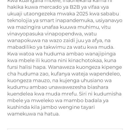
Kwa kuangalia mbele, inaonekana kama ni
hakika kuwa mercado ya B2B ya vifaa vya
ukuaji utaongezeka mwaka 2025 kwa sababu
teknolojia ya smart inapandemuka, usiyanavyo
wa mazingira unafaa kuuwa muhimu, vitu
vinavyopasuka vinapopendwa, watu
wanapokuwa na wazo zaidi juu ya afya, na
mabadiliko ya takwimu za watu kwa muda.
Kwa watoa wa huduma ambao wanajipinga
kwa mbele ili kuona nini kinachotokaa, kuna
fursi halisi hapa. Wanaweza kuongeza kipenge
cha huduma zao, kufanya wateja wapendeleo,
kuongeza mauzo, na kujenga uhusiano wa
kudumu ambao unawawezesha biashara
kuendelea kwa muda mrefu. Siri ni kudumisha
mbele ya mweleko wa mambo badala ya
kushinda kila jambo wengine tayari
wamekuwa na hatua.