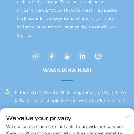
elektroniki ya mvua. Tunatoa suluhisho za
mwisho wa OEM/ODM kutoka mashiria ya soko
hadi usanidi—vinazokusanya katika afya, uzuri,
mifumo ya nyumbani, afya ya nje, na uhalifu wa
kipima.
WASILIANA NASI
kifloori cha 2, Namba 19, Siming Industrial Park, Eneo
la Bahari la Mashariki la Huan, Wilaya la Tong'an, Mji
wa Xiamen
We value your privacy
+86 13215929911
We use cookies and similar tools to provide our services.
If you don't want to accept all cookies, click Personalize