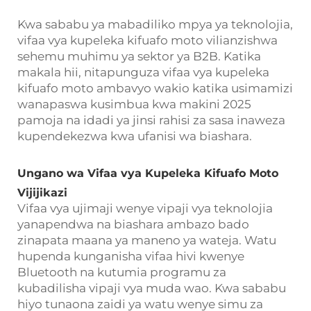
Kwa sababu ya mabadiliko mpya ya teknolojia,
vifaa vya kupeleka kifuafo moto vilianzishwa
sehemu muhimu ya sektor ya B2B. Katika
makala hii, nitapunguza vifaa vya kupeleka
kifuafo moto ambavyo wakio katika usimamizi
wanapaswa kusimbua kwa makini 2025
pamoja na idadi ya jinsi rahisi za sasa inaweza
kupendekezwa kwa ufanisi wa biashara.
Ungano wa Vifaa vya Kupeleka Kifuafo Moto
Vijijikazi
Vifaa vya ujimaji wenye vipaji vya teknolojia
yanapendwa na biashara ambazo bado
zinapata maana ya maneno ya wateja. Watu
hupenda kunganisha vifaa hivi kwenye
Bluetooth na kutumia programu za
kubadilisha vipaji vya muda wao. Kwa sababu
hiyo tunaona zaidi ya watu wenye simu za