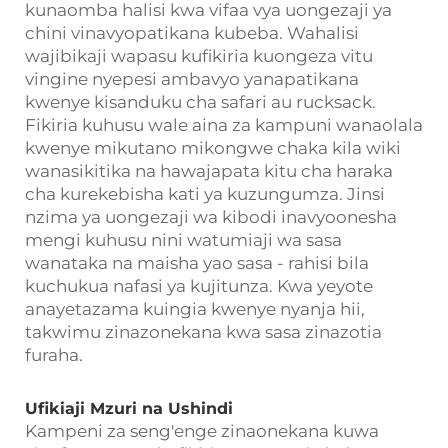
kunaomba halisi kwa vifaa vya uongezaji ya
chini vinavyopatikana kubeba. Wahalisi
wajibikaji wapasu kufikiria kuongeza vitu
vingine nyepesi ambavyo yanapatikana
kwenye kisanduku cha safari au rucksack.
Fikiria kuhusu wale aina za kampuni wanaolala
kwenye mikutano mikongwe chaka kila wiki
wanasikitika na hawajapata kitu cha haraka
cha kurekebisha kati ya kuzungumza. Jinsi
nzima ya uongezaji wa kibodi inavyoonesha
mengi kuhusu nini watumiaji wa sasa
wanataka na maisha yao sasa - rahisi bila
kuchukua nafasi ya kujitunza. Kwa yeyote
anayetazama kuingia kwenye nyanja hii,
takwimu zinazonekana kwa sasa zinazotia
furaha.
Ufikiaji Mzuri na Ushindi
Kampeni za seng'enge zinaonekana kuwa