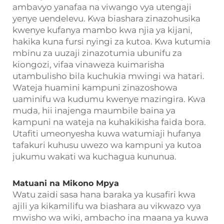
ambavyo yanafaa na viwango vya utengaji
yenye uendelevu. Kwa biashara zinazohusika
kwenye kufanya mambo kwa njia ya kijani,
hakika kuna fursi nyingi za kutoa. Kwa kutumia
mbinu za uuzaji zinazotumia ubunifu za
kiongozi, vifaa vinaweza kuimarisha
utambulisho bila kuchukia mwingi wa hatari.
Wateja huamini kampuni zinazoshowa
uaminifu wa kudumu kwenye mazingira. Kwa
muda, hii inajenga maumbile baina ya
kampuni na wateja na kuhakikisha faida bora.
Utafiti umeonyesha kuwa watumiaji hufanya
tafakuri kuhusu uwezo wa kampuni ya kutoa
jukumu wakati wa kuchagua kununua.
Matuani na Mikono Mpya
Watu zaidi sasa hana baraka ya kusafiri kwa
ajili ya kikamilifu wa biashara au vikwazo vya
mwisho wa wiki, ambacho ina maana ya kuwa