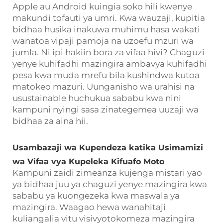
Apple au Android kuingia soko hili kwenye
makundi tofauti ya umri. Kwa wauzaji, kupitia
bidhaa husika inakuwa muhimu hasa wakati
wanatoa vipaji pamoja na uzoefu mzuri wa
jumla. Ni ipi hakiin bora za vifaa hivi? Chaguzi
yenye kuhifadhi mazingira ambavya kuhifadhi
pesa kwa muda mrefu bila kushindwa kutoa
matokeo mazuri. Uunganisho wa urahisi na
usustainable huchukua sababu kwa nini
kampuni nyingi sasa zinategemea uuzaji wa
bidhaa za aina hii.
Usambazaji wa Kupendeza katika Usimamizi
wa Vifaa vya Kupeleka Kifuafo Moto
Kampuni zaidi zimeanza kujenga mistari yao
ya bidhaa juu ya chaguzi yenye mazingira kwa
sababu ya kuongezeka kwa maswala ya
mazingira. Waagao hewa wanahitaji
kuliangalia vitu visivyotokomeza mazingira