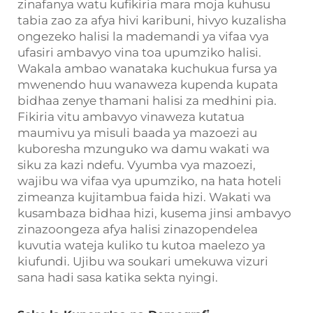
zinafanya watu kufikiria mara moja kuhusu
tabia zao za afya hivi karibuni, hivyo kuzalisha
ongezeko halisi la mademandi ya vifaa vya
ufasiri ambavyo vina toa upumziko halisi.
Wakala ambao wanataka kuchukua fursa ya
mwenendo huu wanaweza kupenda kupata
bidhaa zenye thamani halisi za medhini pia.
Fikiria vitu ambavyo vinaweza kutatua
maumivu ya misuli baada ya mazoezi au
kuboresha mzunguko wa damu wakati wa
siku za kazi ndefu. Vyumba vya mazoezi,
wajibu wa vifaa vya upumziko, na hata hoteli
zimeanza kujitambua faida hizi. Wakati wa
kusambaza bidhaa hizi, kusema jinsi ambavyo
zinazoongeza afya halisi zinazopendelea
kuvutia wateja kuliko tu kutoa maelezo ya
kiufundi. Ujibu wa soukari umekuwa vizuri
sana hadi sasa katika sekta nyingi.