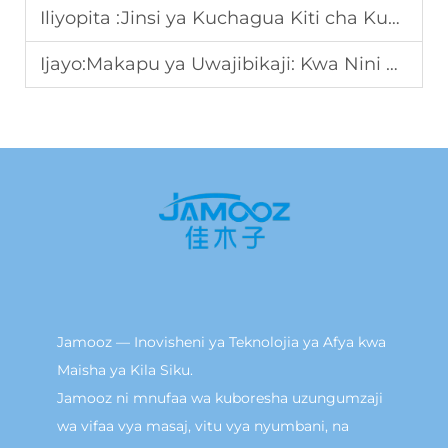
Iliyopita :
Jinsi ya Kuchagua Kiti cha Kupambana Dogo la Mwongozo kwa Hoteli na Spas: Mwelekeo wa Chaguo B2B
Ijayo:
Makapu ya Uwajibikaji: Kwa Nini Wanauzaji wa B2B Wanapendelea Kipengele hiki cha Afya
Jamooz — Inovisheni ya Teknolojia ya Afya kwa
Maisha ya Kila Siku.
Jamooz ni mnufaa wa kuboresha uzungumzaji
wa vifaa vya masaj, vitu vya nyumbani, na