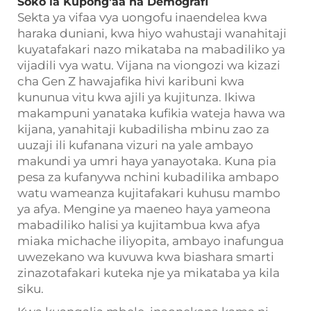
Soko la Kupong'aa na Demografi
Sekta ya vifaa vya uongofu inaendelea kwa
haraka duniani, kwa hiyo wahustaji wanahitaji
kuyatafakari nazo mikataba na mabadiliko ya
vijadili vya watu. Vijana na viongozi wa kizazi
cha Gen Z hawajafika hivi karibuni kwa
kununua vitu kwa ajili ya kujitunza. Ikiwa
makampuni yanataka kufikia wateja hawa wa
kijana, yanahitaji kubadilisha mbinu zao za
uuzaji ili kufanana vizuri na yale ambayo
makundi ya umri haya yanayotaka. Kuna pia
pesa za kufanywa nchini kubadilika ambapo
watu wameanza kujitafakari kuhusu mambo
ya afya. Mengine ya maeneo haya yameona
mabadiliko halisi ya kujitambua kwa afya
miaka michache iliyopita, ambayo inafungua
uwezekano wa kuvuwa kwa biashara smarti
zinazotafakari kuteka nje ya mikataba ya kila
siku.