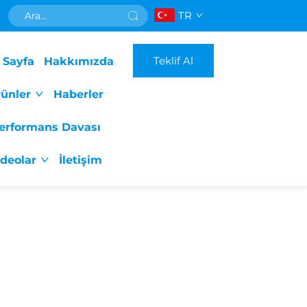
TR
Teklif Al
 Sayfa
Hakkımızda
ünler
Haberler
erformans Davası
ideolar
İletişim