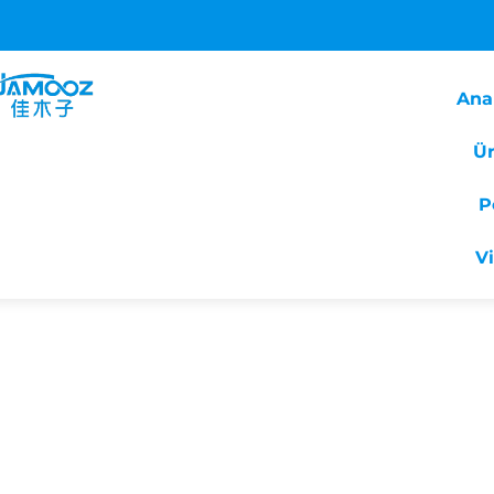
Ana
Ür
P
V