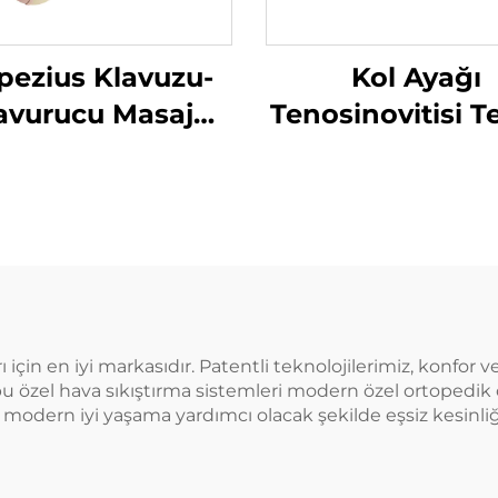
pezius Klavuzu-
Kol Ayağı
avurucu Masaj
Tenosinovitisi T
Yastığı
Hava Sıkıştır
Massörü
çin en iyi markasıdır. Patentli teknolojilerimiz, konfor v
bu özel hava sıkıştırma sistemleri modern özel ortopedik 
lar, modern iyi yaşama yardımcı olacak şekilde eşsiz kesin