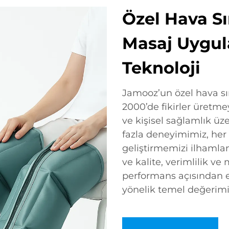
Özel Hava Sı
Masaj Uygula
Teknoloji
Jamooz’un özel hava sır
2000’de fikirler üretme
ve kişisel sağlamlık üz
fazla deneyimimiz, her 
geliştirmemizi ilhamlan
ve kalite, verimlilik 
performans açısından eş
yönelik temel değerimiz