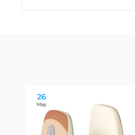
26
May