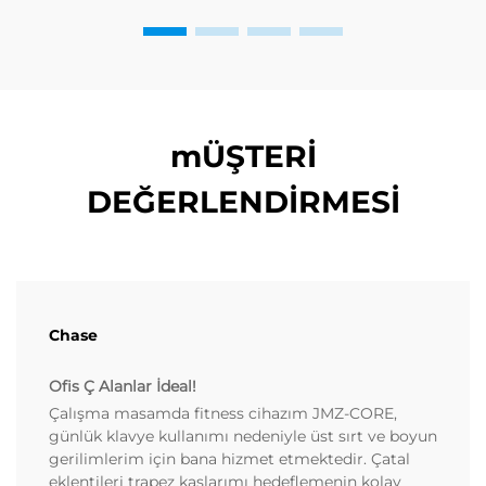
mÜŞTERİ
DEĞERLENDİRMESİ
Chase
Ofis Ç Alanlar İdeal!
Çalışma masamda fitness cihazım JMZ-CORE,
günlük klavye kullanımı nedeniyle üst sırt ve boyun
gerilimlerim için bana hizmet etmektedir. Çatal
eklentileri trapez kaslarımı hedeflemenin kolay