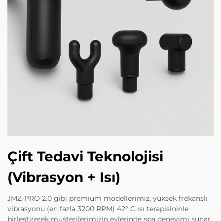
Çift Tedavi Teknolojisi
(Vibrasyon + Isı)
JMZ-PRO 2.0 gibi premium modellerimiz, yüksek frekanslı
vibrasyonu (en fazla 3200 RPM) 42° C ısı terapisininle
birleştirerek müşterilerimizin evlerinde spa deneyimi sunar.