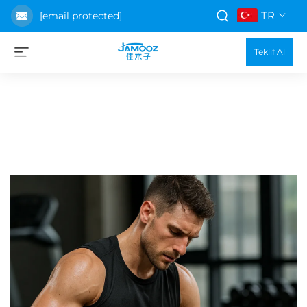
TR
[email protected]
Teklif Al