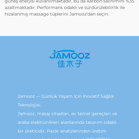
güneş enerjisi kullanılmaktadır, bu da karbon salınımını %35
azaltmaktadır. Performans odaklı ve sürdürülebilirlik ile
hizalanmış massage tüplerini Jamooz'dan seçin.
Jamooz — Günlük Yaşam İçin İnovatif Sağlık
Teknolojisi.
Jamooz, masaj cihazları, ev temel gereçleri ve
araba elektronikleri alanlarında tasarım odaklı
bir üreticidir. Pazar analizlerinden üretim