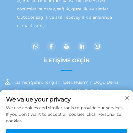
aşamasına kadar tam kapsamlı OEM/ODM
çözümleri sunarak, sağlık, güzellik, ev aletleri,
Outdoor sağlık ve akıllı ebeveynlik alanlarında
uzmanlaşmıştır.
İLETIŞIME GEÇIN
xiamen Şehri, Tong'an İlçesi, Huan'nın Doğu Deniz
Bölgesi, Siming Sanayi Parkı, No. 19, 2. Kat
We value your privacy
+86 13215929911
We use cookies and similar tools to provide our services.
If you don't want to accept all cookies, click Personalize
[email protected]
cookies.