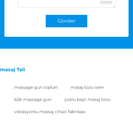
0/1000
Gönder
masaj Teli
massage gun toptan
masaj tozu oem
b2b massage gun
çoklu başlı masaj tozu
vibrasyonlu massaj cihazı fabrikası