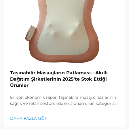
Taşınabilir Masaajların Patlaması—Akıllı
Dağıtım Şirketlerinin 2025'te Stok Ettiği
Ürünler
En son ekonomik rapor, taşınabilir masaj cihazlarının
sağlık ve refah sektöründe en aranan ürün kategorisi
olduğunu gösterdi ve gevşeklik ürünlerine karşı
büyük bir talep ortaya çıkıyor. Dağıtım şirketleri zaten
DAHA FAZLA GÖR
anladı ki...