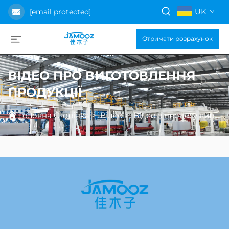
UK
[email protected]
Отримати розрахунок
ВІДЕО ПРО ВИГОТОВЛЕННЯ
ПРОДУКЦІЇ
Головна Сторінка
>
Відео
>
Відео з процесу виробництва