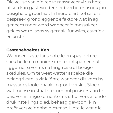
Die keuse van die regte massakeer vir 'n hotel
of spa kan gastevredenheid verbeter asook jou
besigheid groei laat. In hierdie artikel sal ons
bespreek grondleggende faktore wat in ag
geneem moet word wanneer 'n massakeer
gekies word, soos sy gemak, funksies, estetiek
en koste.
Gastebehoeftes Ken
Wanneer gaste tans hotelle en spas betree,
soek hulle na maniere om te ontspan en hul
liggame te verfris na lang reise of besige
skedules. Om te weet watter aspekte die
belangrikste is vir kliënte wanneer dit kom by
massagestoole, maak 'n groot verskil. Stoele
wat mense in staat stel om hul posisies aan te
pas, verhittingselemente insluit of verskillende
drukinstellings bied, behaag gewoonlik 'n
breër verskeidenheid mense. Hotelle wat die