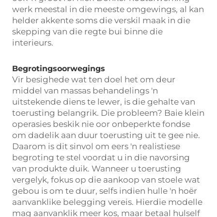
werk meestal in die meeste omgewings, al kan
helder akkente soms die verskil maak in die
skepping van die regte bui binne die
interieurs.
Begrotingsoorwegings
Vir besighede wat ten doel het om deur
middel van massas behandelings 'n
uitstekende diens te lewer, is die gehalte van
toerusting belangrik. Die probleem? Baie klein
operasies beskik nie oor onbeperkte fondse
om dadelik aan duur toerusting uit te gee nie.
Daarom is dit sinvol om eers 'n realistiese
begroting te stel voordat u in die navorsing
van produkte duik. Wanneer u toerusting
vergelyk, fokus op die aankoop van stoele wat
gebou is om te duur, selfs indien hulle 'n hoër
aanvanklike belegging vereis. Hierdie modelle
mag aanvanklik meer kos, maar betaal hulself