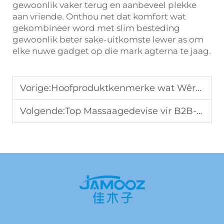
gewoonlik vaker terug en aanbeveel plekke
aan vriende. Onthou net dat komfort wat
gekombineer word met slim besteding
gewoonlik beter sake-uitkomste lewer as om
elke nuwe gadget op die mark agterna te jaag.
Vorige:
Hoofproduktkenmerke wat Wêreldwye B2B-Kopers Belig As Hul Massageapparate Kry
Volgende:
Top Massaagedevise vir B2B-verkope: Trends wat distribusors in 2025 moet volg