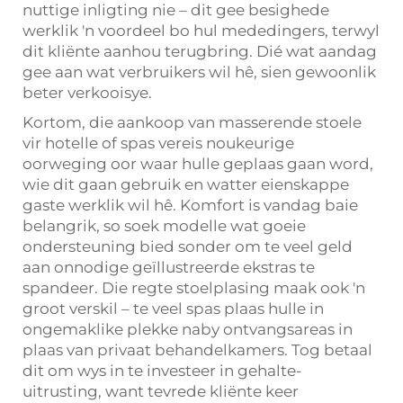
nuttige inligting nie – dit gee besighede
werklik 'n voordeel bo hul mededingers, terwyl
dit kliënte aanhou terugbring. Dié wat aandag
gee aan wat verbruikers wil hê, sien gewoonlik
beter verkooisye.
Kortom, die aankoop van masserende stoele
vir hotelle of spas vereis noukeurige
oorweging oor waar hulle geplaas gaan word,
wie dit gaan gebruik en watter eienskappe
gaste werklik wil hê. Komfort is vandag baie
belangrik, so soek modelle wat goeie
ondersteuning bied sonder om te veel geld
aan onnodige geïllustreerde ekstras te
spandeer. Die regte stoelplasing maak ook 'n
groot verskil – te veel spas plaas hulle in
ongemaklike plekke naby ontvangsareas in
plaas van privaat behandelkamers. Tog betaal
dit om wys in te investeer in gehalte-
uitrusting, want tevrede kliënte keer