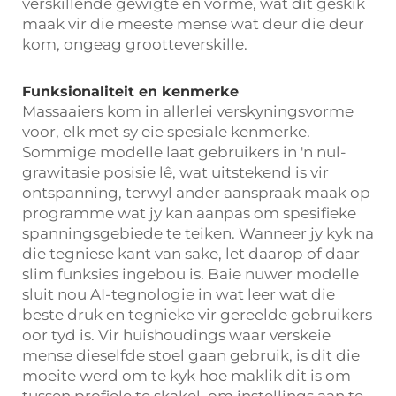
verskillende gewigte en vorme, wat dit geskik
maak vir die meeste mense wat deur die deur
kom, ongeag grootteverskille.
Funksionaliteit en kenmerke
Massaaiers kom in allerlei verskyningsvorme
voor, elk met sy eie spesiale kenmerke.
Sommige modelle laat gebruikers in 'n nul-
grawitasie posisie lê, wat uitstekend is vir
ontspanning, terwyl ander aanspraak maak op
programme wat jy kan aanpas om spesifieke
spanningsgebiede te teiken. Wanneer jy kyk na
die tegniese kant van sake, let daarop of daar
slim funksies ingebou is. Baie nuwer modelle
sluit nou AI-tegnologie in wat leer wat die
beste druk en tegnieke vir gereelde gebruikers
oor tyd is. Vir huishoudings waar verskeie
mense dieselfde stoel gaan gebruik, is dit die
moeite werd om te kyk hoe maklik dit is om