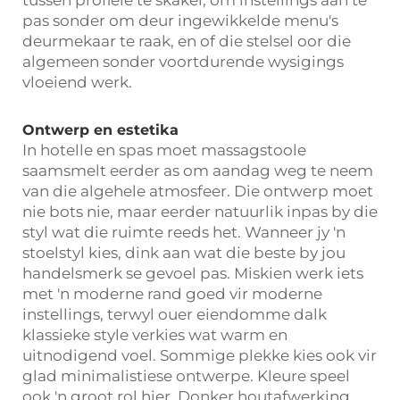
tussen profiele te skakel, om instellings aan te
pas sonder om deur ingewikkelde menu's
deurmekaar te raak, en of die stelsel oor die
algemeen sonder voortdurende wysigings
vloeiend werk.
Ontwerp en estetika
In hotelle en spas moet massagstoole
saamsmelt eerder as om aandag weg te neem
van die algehele atmosfeer. Die ontwerp moet
nie bots nie, maar eerder natuurlik inpas by die
styl wat die ruimte reeds het. Wanneer jy 'n
stoelstyl kies, dink aan wat die beste by jou
handelsmerk se gevoel pas. Miskien werk iets
met 'n moderne rand goed vir moderne
instellings, terwyl ouer eiendomme dalk
klassieke style verkies wat warm en
uitnodigend voel. Sommige plekke kies ook vir
glad minimalistiese ontwerpe. Kleure speel
ook 'n groot rol hier. Donker houtafwerking