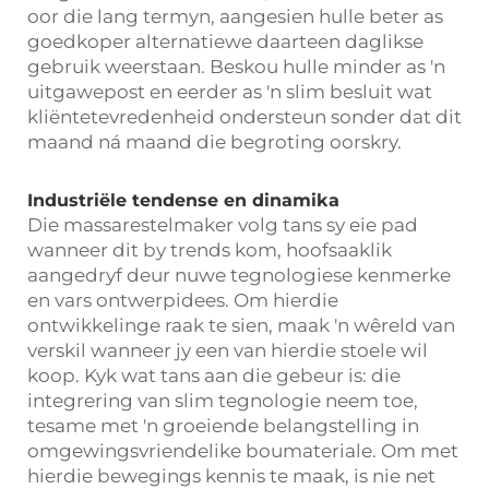
oor die lang termyn, aangesien hulle beter as
goedkoper alternatiewe daarteen daglikse
gebruik weerstaan. Beskou hulle minder as 'n
uitgawepost en eerder as 'n slim besluit wat
kliëntetevredenheid ondersteun sonder dat dit
maand ná maand die begroting oorskry.
Industriële tendense en dinamika
Die massarestelmaker volg tans sy eie pad
wanneer dit by trends kom, hoofsaaklik
aangedryf deur nuwe tegnologiese kenmerke
en vars ontwerpidees. Om hierdie
ontwikkelinge raak te sien, maak 'n wêreld van
verskil wanneer jy een van hierdie stoele wil
koop. Kyk wat tans aan die gebeur is: die
integrering van slim tegnologie neem toe,
tesame met 'n groeiende belangstelling in
omgewingsvriendelike boumateriale. Om met
hierdie bewegings kennis te maak, is nie net