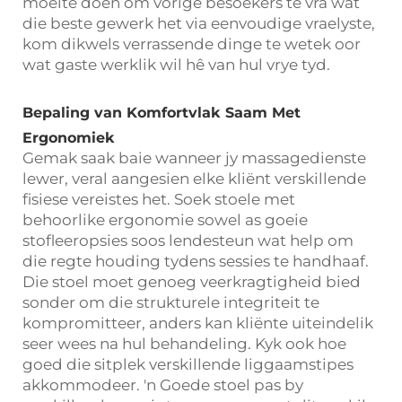
moeite doen om vorige besoekers te vra wat
die beste gewerk het via eenvoudige vraelyste,
kom dikwels verrassende dinge te wetek oor
wat gaste werklik wil hê van hul vrye tyd.
Bepaling van Komfortvlak Saam Met
Ergonomiek
Gemak saak baie wanneer jy massagedienste
lewer, veral aangesien elke kliënt verskillende
fisiese vereistes het. Soek stoele met
behoorlike ergonomie sowel as goeie
stofleeropsies soos lendesteun wat help om
die regte houding tydens sessies te handhaaf.
Die stoel moet genoeg veerkragtigheid bied
sonder om die strukturele integriteit te
kompromitteer, anders kan kliënte uiteindelik
seer wees na hul behandeling. Kyk ook hoe
goed die sitplek verskillende liggaamstipes
akkommodeer. 'n Goede stoel pas by