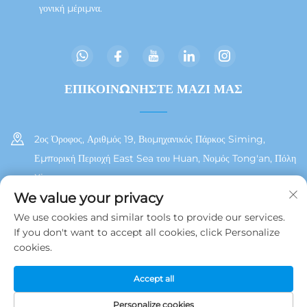
γονική μέριμνα.
ΕΠΙΚΟΙΝΩΝΗΣΤΕ ΜΑΖΙ ΜΑΣ
2ος Όροφος, Αριθμός 19, Βιομηχανικός Πάρκος Siming,
Εμπορική Περιοχή East Sea του Huan, Νομός Tong'an, Πόλη
Xiamen
We value your privacy
+86 13215929911
We use cookies and similar tools to provide our services.
If you don't want to accept all cookies, click Personalize
[email protected]
cookies.
Accept all
Δικαιώματα Πνευματικής Ιδιοκτησίας © 2025 από τη Jamooz (Xiamen)
Technology Co., Ltd.
Πολιτική Απορρήτου
Personalize cookies