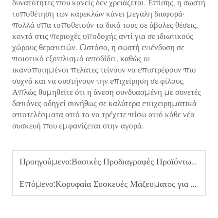
δυνατότητες που κανείς δεν χρειάζεται. Επίσης, η σωστή
τοποθέτηση των καρεκλών κάνει μεγάλη διαφορά·
πολλά σπα τοποθετούν τα δικά τους σε άβολες θέσεις,
κοντά στις περιοχές υποδοχής αντί για σε ιδιωτικούς
χώρους θεραπειών. Ωστόσο, η σωστή επένδυση σε
ποιοτικό εξοπλισμό αποδίδει, καθώς οι
ικανοποιημένοι πελάτες τείνουν να επιστρέφουν πιο
συχνά και να συστήνουν την επιχείρηση σε φίλους.
Απλώς θυμηθείτε ότι η άνεση συνδυασμένη με συνετές
δαπάνες οδηγεί συνήθως σε καλύτερα επιχειρηματικά
αποτελέσματα από το να τρέχετε πίσω από κάθε νέα
συσκευή που εμφανίζεται στην αγορά.
Προηγούμενο:
Βασικές Προδιαγραφές Προϊόντων Στις Οποίες Κεντρίζουν οι Παγκόσμιοι Αγοραστές B2B Όταν Αναζητούν Συσκευές Μάσαζ
Επόμενο:
Κορυφαία Συσκευές Μάζευματος για Πωλήσεις B2B: Τάσεις που οι Διανομείς θα πρέπει να παρακολουθήσουν το 2025