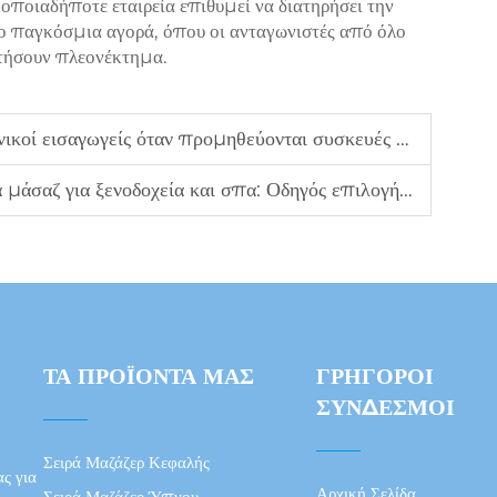
οποιαδήποτε εταιρεία επιθυμεί να διατηρήσει την
ιο παγκόσμια αγορά, όπου οι ανταγωνιστές από όλο
τήσουν πλεονέκτημα.
αγωγείς όταν προμηθεύονται συσκευές μάλλεσματος από την Κίνα
αζ για ξενοδοχεία και σπα: Οδηγός επιλογής για B2B
ΤΑ ΠΡΟΪΌΝΤΑ ΜΑΣ
ΓΡΉΓΟΡΟΙ
ΣΎΝΔΕΣΜΟΙ
Σειρά Μαζάζερ Κεφαλής
ς για
Αρχική Σελίδα
Σειρά Μαζάζερ Ύπνου