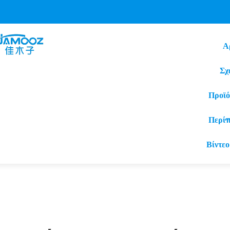
Α
Σχ
Προϊό
Περί
Βίντεο