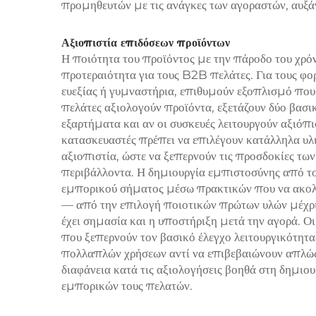
προμηθευτών με τις ανάγκες των αγοραστών, αυξάν
Αξιοπιστία επιδόσεων προϊόντων
Η ποιότητα του προϊόντος με την πάροδο του χρό
προτεραιότητα για τους B2B πελάτες. Για τους φορε
ευεξίας ή γυμναστήρια, επιθυμούν εξοπλισμό που ν
πελάτες αξιολογούν προϊόντα, εξετάζουν δύο βασι
εξαρτήματα και αν οι συσκευές λειτουργούν αξιόπ
κατασκευαστές πρέπει να επιλέγουν κατάλληλα υλ
αξιοπιστία, ώστε να ξεπερνούν τις προσδοκίες τω
περιβάλλοντα. Η δημιουργία εμπιστοσύνης από το
εμπορικού σήματος μέσω πρακτικών που να ακολο
— από την επιλογή ποιοτικών πρώτων υλών μέχρι
έχει σημασία και η υποστήριξη μετά την αγορά. Οι
που ξεπερνούν τον βασικό έλεγχο λειτουργικότητα
πολλαπλών χρήσεων αντί να επιβεβαιώνουν απλώς 
διαφάνεια κατά τις αξιολογήσεις βοηθά στη δημι
εμπορικών τους πελατών.