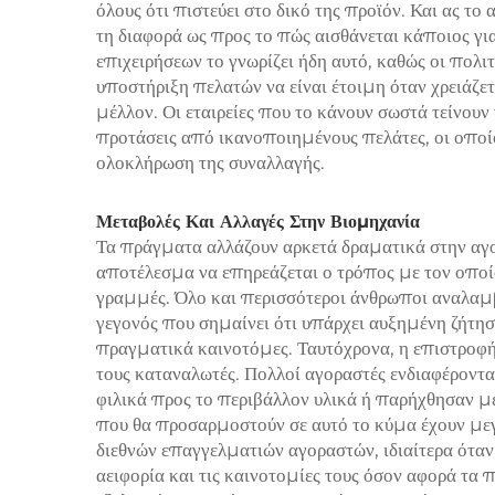
όλους ότι πιστεύει στο δικό της προϊόν. Και ας τ
τη διαφορά ως προς το πώς αισθάνεται κάποιος γι
επιχειρήσεων το γνωρίζει ήδη αυτό, καθώς οι πολιτ
υποστήριξη πελατών να είναι έτοιμη όταν χρειάζ
μέλλον. Οι εταιρείες που το κάνουν σωστά τείνου
προτάσεις από ικανοποιημένους πελάτες, οι οποί
ολοκλήρωση της συναλλαγής.
Μεταβολές Και Αλλαγές Στην Βιομηχανία
Τα πράγματα αλλάζουν αρκετά δραματικά στην αγο
αποτέλεσμα να επηρεάζεται ο τρόπος με τον οποίο
γραμμές. Όλο και περισσότεροι άνθρωποι αναλαμβ
γεγονός που σημαίνει ότι υπάρχει αυξημένη ζήτησ
πραγματικά καινοτόμες. Ταυτόχρονα, η επιστροφή 
τους καταναλωτές. Πολλοί αγοραστές ενδιαφέροντα
φιλικά προς το περιβάλλον υλικά ή παρήχθησαν με 
που θα προσαρμοστούν σε αυτό το κύμα έχουν με
διεθνών επαγγελματιών αγοραστών, ιδιαίτερα ότα
αειφορία και τις καινοτομίες τους όσον αφορά τα