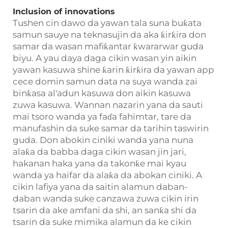
Inclusion of innovations
Tushen cin dawo da yawan tala suna buƙata
samun sauye na teknasujin da aka ƙirƙira don
samar da wasan mafiƙantar ƙwararwar guda
biyu. A yau daya daga cikin wasan yin aikin
yawan kasuwa shine ƙarin ƙirƙira da yawan app
cece domin samun data na suya wanda zai
binƙasa al'adun kasuwa don aikin kasuwa
zuwa kasuwa. Wannan nazarin yana da sauti
mai tsoro wanda ya faɗa fahimtar, tare da
manufashin da suke samar da tarihin taswirin
guda. Don abokin ciniki wanda yana nuna
alaƙa da babba daga cikin wasan jin jari,
hakanan haka yana da takonƙe mai kyau
wanda ya haifar da alaƙa da abokan ciniki. A
cikin lafiya yana da saitin alamun daban-
daban wanda suke canzawa zuwa cikin irin
tsarin da ake amfani da shi, an sanƙa shi da
tsarin da suke mimika alamun da ke cikin