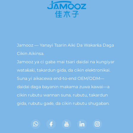
Jamooz — Yanayi Tsarin Aiki Da Wakarƙa Daga
Cikin Aikinsa.
Jamooz ya ci gaba mai tsari daidai na kungiyar
wataƙaƙi, takardun gida, da cikin elektronikai.
Suna yi aikacewa end-to-end OEM/ODM—
daidai daga bayanin makama zuwa kawai—a
cikin rubutu wannan suna, rubutu, takardun
gida, rubutu gaɗe, da cikin rubutu shugaban.