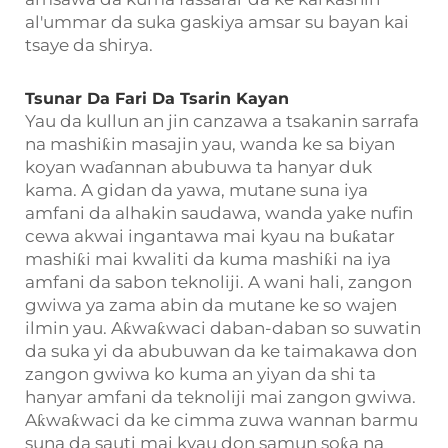
al'ummar da suka gaskiya amsar su bayan kai
tsaye da shirya.
Tsunar Da Fari Da Tsarin Kayan
Yau da kullun an jin canzawa a tsakanin sarrafa
na mashiƙin masajin yau, wanda ke sa biyan
koyan waɗannan abubuwa ta hanyar duk
kama. A gidan da yawa, mutane suna iya
amfani da alhakin saudawa, wanda yake nufin
cewa akwai ingantawa mai kyau na buƙatar
mashiƙi mai kwaliti da kuma mashiƙi na iya
amfani da sabon teknoliji. A wani hali, zangon
gwiwa ya zama abin da mutane ke so wajen
ilmin yau. Aƙwaƙwaci daban-daban so suwatin
da suka yi da abubuwan da ke taimakawa don
zangon gwiwa ko kuma an yiyan da shi ta
hanyar amfani da teknoliji mai zangon gwiwa.
Aƙwaƙwaci da ke cimma zuwa wannan barmu
suna da sauti mai kyau don samun soƙa na