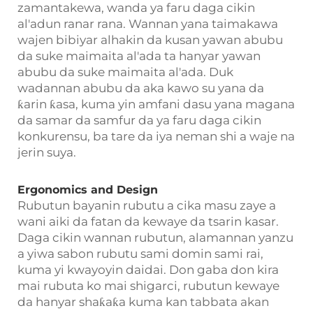
zamantakewa, wanda ya faru daga cikin
al'adun ranar rana. Wannan yana taimakawa
wajen bibiyar alhakin da kusan yawan abubu
da suke maimaita al'ada ta hanyar yawan
abubu da suke maimaita al'ada. Duk
wadannan abubu da aka kawo su yana da
ƙarin ƙasa, kuma yin amfani dasu yana magana
da samar da samfur da ya faru daga cikin
konkurensu, ba tare da iya neman shi a waje na
jerin suya.
Ergonomics and Design
Rubutun bayanin rubutu a cika masu zaye a
wani aiki da fatan da kewaye da tsarin kasar.
Daga cikin wannan rubutun, alamannan yanzu
a yiwa sabon rubutu sami domin sami rai,
kuma yi kwayoyin daidai. Don gaba don kira
mai rubuta ko mai shigarci, rubutun kewaye
da hanyar shaƙaƙa kuma kan tabbata akan