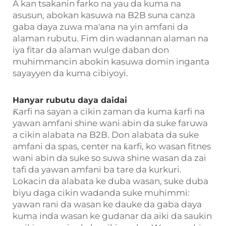
A kan tsakanin farko na yau da kuma na
asusun, abokan kasuwa na B2B suna canza
gaba daya zuwa ma'ana na yin amfani da
alaman rubutu. Fim din wadannan alaman na
iya fitar da alaman wulge daban don
muhimmancin abokin kasuwa domin inganta
sayayyen da kuma cibiyoyi.
Hanyar rubutu daya daidai
Ƙarfi na sayan a cikin zaman da kuma ƙarfi na
yawan amfani shine wani abin da suke faruwa
a cikin alabata na B2B. Don alabata da suke
amfani da spas, center na ƙarfi, ko wasan fitnes
wani abin da suke so suwa shine wasan da zai
tafi da yawan amfani ba tare da kurkuri.
Lokacin da alabata ke duba wasan, suke duba
biyu daga cikin wadanda suke muhimmi:
yawan rani da wasan ke dauke da gaba daya
kuma inda wasan ke gudanar da aiki da saukin