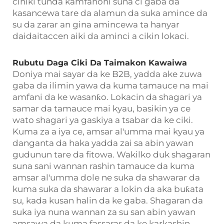
ciniki tunda kamfanoni suna ci gaba da
kasancewa tare da alamun da suka amince da
su da zarar an gina amincewa ta hanyar
daidaitaccen aiki da aminci a cikin lokaci.
Rubutu Daga Ciki Da Taimakon Kawaiwa
Doniya mai sayar da ke B2B, yadda ake zuwa
gaba da ilimin yawa da kuma tamauce na mai
amfani da ke wasanƙo. Lokacin da shagari ya
samar da tamauce mai kyau, basikin ya ce
wato shagari ya gaskiya a tsabar da ke ciki.
Kuma za a iya ce, amsar al'umma mai kyau ya
danganta da haka yadda zai sa abin yawan
gudunun tare da fitowa. Wakilko duk shagaran
suna sani wannan rashin tamauce da kuma
amsar al'umma dole ne suka da shawarar da
kuma suka da shawarar a lokin da aka buƙata
su, kada kusan halin da ke gaba. Shagaran da
suka iya nuna wannan za su san abin yawan
amsawa da kuma fassarar da ke karkashin