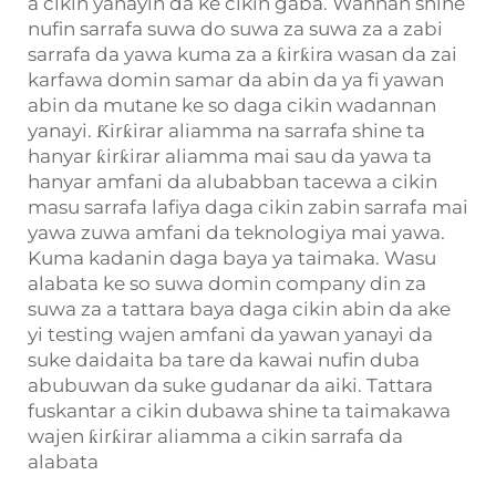
a cikin yanayin da ke cikin gaba. Wannan shine
nufin sarrafa suwa do suwa za suwa za a zabi
sarrafa da yawa kuma za a ƙirƙira wasan da zai
karfawa domin samar da abin da ya fi yawan
abin da mutane ke so daga cikin wadannan
yanayi. Ƙirƙirar aliamma na sarrafa shine ta
hanyar ƙirƙirar aliamma mai sau da yawa ta
hanyar amfani da alubabban tacewa a cikin
masu sarrafa lafiya daga cikin zabin sarrafa mai
yawa zuwa amfani da teknologiya mai yawa.
Kuma kadanin daga baya ya taimaka. Wasu
alabata ke so suwa domin company din za
suwa za a tattara baya daga cikin abin da ake
yi testing wajen amfani da yawan yanayi da
suke daidaita ba tare da kawai nufin duba
abubuwan da suke gudanar da aiki. Tattara
fuskantar a cikin dubawa shine ta taimakawa
wajen ƙirƙirar aliamma a cikin sarrafa da
alabata