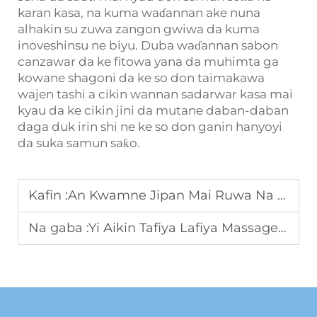
karan kasa, na kuma waɗannan ake nuna
alhakin su zuwa zangon gwiwa da kuma
inoveshinsu ne biyu. Duba waɗannan sabon
canzawar da ke fitowa yana da muhimta ga
kowane shagoni da ke so don taimakawa
wajen tashi a cikin wannan sadarwar kasa mai
kyau da ke cikin jini da mutane daban-daban
daga duk irin shi ne ke so don ganin hanyoyi
da suka samun saƙo.
Kafin :
An Kwamne Jipan Mai Ruwa Na Sake Aiki Kin Kin Masaje Dai Dai A Sin China
Na gaba :
Yi Aikin Tafiya Lafiya Massage Chair Don Hotels Na Spas: Rubutun B2B Dabar Daƙo