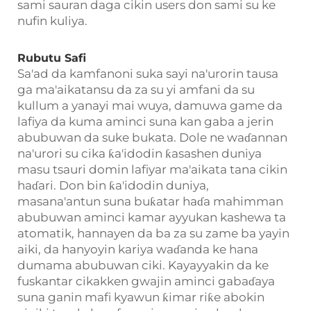
sami sauran daga cikin users don sami su ke
nufin kuliya.
Rubutu Safi
Sa'ad da kamfanoni suka sayi na'urorin tausa
ga ma'aikatansu da za su yi amfani da su
kullum a yanayi mai wuya, damuwa game da
lafiya da kuma aminci suna kan gaba a jerin
abubuwan da suke bukata. Dole ne waɗannan
na'urori su cika ƙa'idodin ƙasashen duniya
masu tsauri domin lafiyar ma'aikata tana cikin
haɗari. Don bin ƙa'idodin duniya,
masana'antun suna buƙatar haɗa mahimman
abubuwan aminci kamar ayyukan kashewa ta
atomatik, hannayen da ba za su zame ba yayin
aiki, da hanyoyin kariya waɗanda ke hana
dumama abubuwan ciki. Kayayyakin da ke
fuskantar cikakken gwajin aminci gabaɗaya
suna ganin mafi kyawun ƙimar riƙe abokin