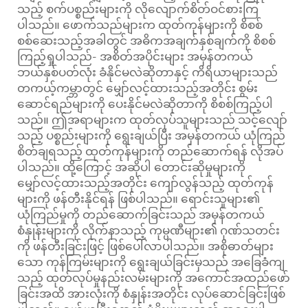
သည့် စက်ပစ္စည်းများကို လိုလျောက်စိတ်ဝင်စားကြ
ပါသည်။ ဖောက်သည်များက ထုတ်ကုန်များကို စိစစ်
စစ်ဆေးသည့်အခါတွင် အဓိကအချက်နှစ်ချက်ကို စိစစ်
ကြည့်ရှုပါသည်- အစိတ်အပိုင်းများ အမှန်တကယ်
ဘယ်နှစ်ပတ်လုံး ခံနိုင်မလဲဆိုတာနှင့် ကိရိယာများသည်
တကယ့်ကမ္ဘာတွင် မျှော်လင့်ထားသည့်အတိုင်း စွမ်း
ဆောင်ရည်များကို ပေးနိုင်မလဲဆိုတာကို စိစစ်ကြည့်ပါ
သည်။ ဤအရာများက ထုတ်လုပ်သူများသည် သင့်လျော်
သည့် ပစ္စည်းများကို ရွေးချယ်ပြီး အမှန်တကယ် ယုံကြည်
စိတ်ချရသည့် ထုတ်ကုန်များကို တည်ဆောက်ရန် လိုအပ်
ပါသည်။ ထို့ကြောင့် အဆိုပါ တောင်းဆိုမှုများကို
မျှော်လင့်ထားသည့်အတိုင်း ကျော်လွန်သည့် ထုတ်ကုန်
များကို ဖန်တီးနိုင်ရန် ဖြစ်ပါသည်။ ရောင်းသူများ၏
ယုံကြည်မှုကို တည်ဆောက်ခြင်းသည် အမှန်တကယ်
စံနှုန်းများကို လိုက်နာသည့် ကုမ္ပဏီများ၏ ဂုဏ်သတင်း
ကို ဖန်တီးခြင်းဖြင့် ဖြစ်ပေါ်လာပါသည်။ အစိုဓာတ်များ
သော ကုန်ကြမ်းများကို ရွေးချယ်ခြင်းမှသည် အခြေခံကျ
သည့် ထုတ်လုပ်မှုနည်းလမ်းများကို အကောင်အထည်ဖော်
ခြင်းအထိ အားလုံးကို စံနှုန်းအတိုင်း လုပ်ဆောင်ခြင်းဖြစ်