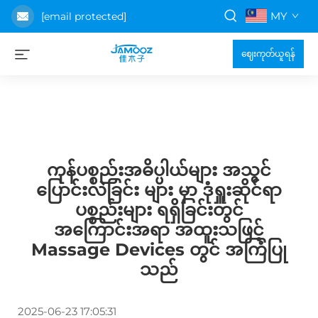
MY
[email protected]
ဈေးကုတ်ယူရန်
ကုန်ပစ္စည်းအဓိပ္ပါယ်များ အသွင်
ပြောင်းလဲခြင်း များ မှာ ဒုံရှူးဆိုင်ရာ
ပစ္စည်းများ ရရှိခြင်းတွင်
အကြောင်းအရာ အထူးသဖြင့်
Massage Devices တွင် အကြံပြု
သည်
2025-06-23 17:05:31