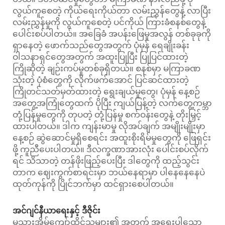
လွယ်ကူစေတဲ့ ကိုယ်ရေးကိုယ်တာ လမ်းညွှန်တွေနဲ့ လာပြီး
လမ်းညွှန်မှုကို လွယ်ကူစေတဲ့ ပင်ကိုယ် ကြားခံစနစ်တွေနဲ့
ပေါင်းစပ်ပါတယ်။ အခြေခံ အပန်းဖြေမှုအလွန် တစ်ခုခုကို
ရှာနေတဲ့ ဖောက်သည်တွေအတွက် ပုံမှန် ရေချိုးခန်း
ဝါသနာရှင်တွေအတွက် အထူးပြုပြီး ပြုပြင်ထားတဲ့
ကြိုဆိုတဲ့ ချဉ်းကပ်မှုတစ်ခုရှိတယ်။ စနစ်မှာ မကြာခဏ
သုံးတဲ့ ပုံစံတွေကို လိုက်ဖက်အောင် ပြင်ဆင်ထားတဲ့
ကြိုတင်သတ်မှတ်ထားတဲ့ ရွေးချယ်မှုတွေ၊ ပုံမှန် နေ့စဉ်
အတွေ့အကြုံတွေထက် ပိုပြီး ကျယ်ပြန့်တဲ့ လက်တွေ့ကမ္ဘာ
တုံ့ပြန်မှုတွေကို တုပတဲ့ တုံ့ပြန်မှု စက်ဝန်းတွေနဲ့ တိုးမြှင့်
ထားပါတယ်။ ဒါက ကျန်းမာမှု လိုအပ်ချက် အမျိုးမျိုးမှာ
နေ့စဉ် ဆွဲဆောင်မှုရှိစေရင်း အထူးစိုးရိမ်မှုတွေကို ဖြေရှင်း
ဖို့ ကူညီပေးပါတယ်။ ဒီလက္ခဏာအားလုံး ပေါင်းစပ်လိုက်
ရင် သိသာတဲ့ တန်ဖိုးဖြည့်ပေးပြီး ဒါတွေကို ထည့်သွင်း
တာက ဈေးကွက်စာရင်းမှာ ဘယ်နေရာမှာ ပါနေနေနေပဲ
ထုတ်ကုန်ကို ပြိုင်ဘက်မှာ ထင်ရှားစေပါတယ်။
အင်ဂျင်နီယာရေးနှင့် ဒီဇိုင်း
မသားအိမ်ကျော်ထိုင်သူများ၏ အတွက် အရေးပါသော