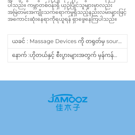
ပါသည်။ ကမ္ဘာတစ်ဝန်းရှိ ယှဉ်ပြိုင်သူများမှာလည်း
အမြဲတမ်းအကျိုးသက်ရောက်မှုရှိသည့်နည်းလမ်းများဖြင့်
အကောင်းဆုံးနေရာကိုရယူရန် ရှာဖွေနေကြပါသည်။
ယခင် :
Massage Devices ကို တရုတ်မှ source လုပ်တဲ့အခါ ဂျပန် importers တွေအတွက် လိုအပ်တဲ့အရာများ
နောက် :
ဟိုတယ်နှင့် စီးပွားများအတွက် မှန်ကန်သော massage chair ရွေးချယ်ခြင်းအတွက် B2B ရွေးချယ်ခြင်းအကြောင်းအရာ