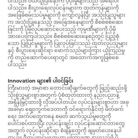
ပါသည်။ ဝယ်ယူပြီးနောက် ပံ့ပိုးမှုများသည် အရေးပါ
ပါသည်။ စီးပွားရေးလုပ်ငန်းများက ထုတ်ကုန်များကို
အခြေခံစမ်းသပ်မှုများကို ကျော်လွန်ပြီး အသုံးပြုသူများ
က အသုံးပြုနေသည့် အခြေအနေများကို စိစစ်စစ်ဆေး
ခြင်းကို ပိုမိုလုပ်ဆောင်ပေးသည့် ကုမ္ပဏီများကို ပိုမို
အားပေးကြပါသည်။ စိစစ်စစ်ဆေးနေစဉ်တွင် ပြည့်စုံ
သော ပြုပြင်မှုများကို ပြုလုပ်ခြင်းသည် ထုတ်လုပ်သူများ
နှင့် စီးပွားရေးဆိုင်ရာ ဖောက်သည်များကြား ယုံကြည်မှု
ကို တည်ဆောက်ပေးရာတွင် အထောက်အကူဖြစ်စေ
ပါသည်။
Innovation များ၏ ပါဝင်ခြင်း
ကြီးမားတဲ့ အမှာစာ တောင်းဆိုချက်တွေကို ဖြည့်ဆည်းဖို့
သုံးစွဲသူများစွာအတွက် ပုံစံထုတ်ထားတဲ့ နည်းပညာနဲ့
အရှိန်မြှင့်ထားဖို့ လိုအပ်ပါတယ်။ လုပ်ငန်းများစွာဟာ အခု
အခါမှာ စျေးကွက်ဒေတာကို ဝင်ရောက်နိုင်တဲ့ မိတ်ဖက်
ရေး အက်ပ်တွေကနေ စမတ် ဆက်သွယ်မှုတွေကို
ပေါင်းစပ်ထားပြီး လုပ်ငန်းချင်း လုပ်ငန်းဆောင်တာတွေ
အတွက် လုပ်ငန်းဆိုင်ရာ စံချိန်တွေကို ချမှတ်ပေးနေပါ
တယ်။ ဒီတပ်ဆင်မှုတွေဟာ မကြာခဏ နားလည်ဖို့ ပို