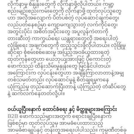
လိုက်နာမှု စံနှုန်းတွေကို လိုက်နာဖို့လိုပါတယ်။ ကမ္ဘာ့
စည်းမျဉ်းစည်းကမ်းတွေကို လိုက်နာဖို့ ထုတ်လုပ်သူတွေ
ဟာ အလိုအလျောက် ပိတ်ပစ်တဲ့ လုပ်ဆောင်ချက်တွေ၊
လည်ပတ်နေစဉ်မှာ ကျောမကျသွားတဲ့ လက်ကိုင်တွေ၊
အတွင်းပိုင်း အစိတ်အပိုင်းတွေ အပူလွန်ကဲတာကို
တားဆီးတဲ့ ကာကွယ်ရေး ယန္တရားတွေလို အရေးပါတဲ့
လုံခြုံရေး အချက်တွေကို ထည့်သွင်းဖို့လိုပါတယ်။ လုံခြုံမှု
ဆိုင်ရာ စုံစမ်းစစ်ဆေးမှု အပြည့်အဝခံယူထားရတဲ့
ထုတ်ကုန်တွေဟာ ယေဘုယျအားဖြင့် ပိုကောင်းတဲ့
ဖောက်သည် ထိန်းသိမ်းမှုနှုန်းတွေ မြင်နိုင်ပါတယ်၊
အကြောင်းက လုပ်ငန်းတွေဟာ အချိန်ကြာလာတာနဲ့အမျှ
တစ်သမတ်တည်း လုပ်ဆောင်မှုနဲ့ စိတ်ချရမှုကနေ
ယုံကြည်မှု တည်ဆောက်ပြီးတာနဲ့ ယုံကြည်တဲ့ တံဆိပ်တွေ
နဲ့ ဆက်လက်နေတတ်လို့ပါ။
ဝယ်ယူပြီးနောက် ထောင်ခံရေး နှင့် မိတ္တူများအကြောင်း
B2B ဖောက်သည်များအတွက် ရောင်းချပြီးနောက်
ဖြစ်စဉ်မှာ ထုတ်လုပ်သူမှ အာမခံပေးထားသည့်
အာမခံစာချုပ်နှင့် တန်းတူအရေးပါပါသည်။ ကုမ္ပဏီတစ်ခု