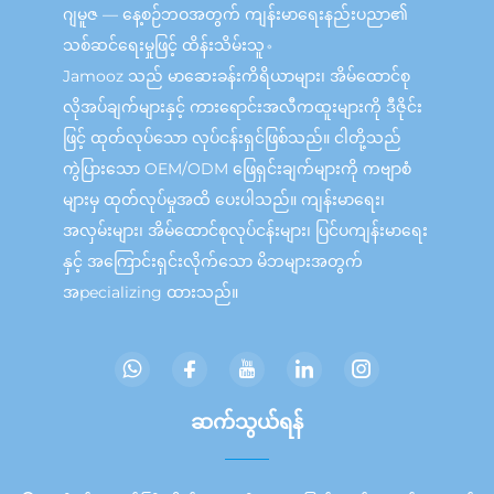
ဂျမူဇ — နေ့စဉ်ဘဝအတွက် ကျန်းမာရေးနည်းပညာ၏
သစ်ဆင်ရေးမှုဖြင့် ထိန်းသိမ်းသူ。
Jamooz သည် မာဆေးခန်းကိရိယာများ၊ အိမ်ထောင်စု
လိုအပ်ချက်များနှင့် ကားရောင်းအလီကထူးများကို ဒီဇိုင်း
ဖြင့် ထုတ်လုပ်သော လုပ်ငန်းရှင်ဖြစ်သည်။ ငါတို့သည်
ကွဲပြားသော OEM/ODM ဖြေရှင်းချက်များကို ကဗျာစံ
များမှ ထုတ်လုပ်မှုအထိ ပေးပါသည်။ ကျန်းမာရေး၊
အလှမ်းများ၊ အိမ်ထောင်စုလုပ်ငန်းများ၊ ပြင်ပကျန်းမာရေး
နှင့် အကြောင်းရှင်းလိုက်သော မိဘများအတွက်
အpecializing ထားသည်။
ဆက်သွယ်ရန်