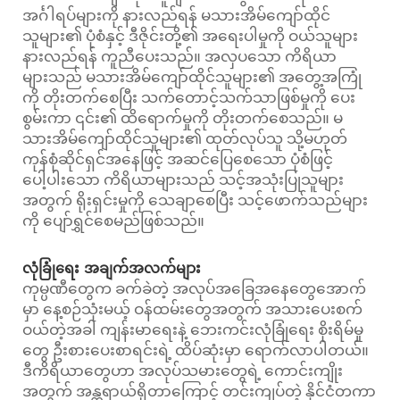
အင်္ဂါရပ်များကို နားလည်ရန် မသားအိမ်ကျော်ထိုင်
သူများ၏ ပုံစံနှင့် ဒီဇိုင်းတို့၏ အရေးပါမှုကို ဝယ်သူများ
နားလည်ရန် ကူညီပေးသည်။ အလှပသော ကိရိယာ
များသည် မသားအိမ်ကျော်ထိုင်သူများ၏ အတွေ့အကြုံ
ကို တိုးတက်စေပြီး သက်တောင့်သက်သာဖြစ်မှုကို ပေး
စွမ်းကာ ၎င်း၏ ထိရောက်မှုကို တိုးတက်စေသည်။ မ
သားအိမ်ကျော်ထိုင်သူများ၏ ထုတ်လုပ်သူ သို့မဟုတ်
ကုန်စုံဆိုင်ရှင်အနေဖြင့် အဆင်ပြေစေသော ပုံစံဖြင့်
ပေါ့ပါးသော ကိရိယာများသည် သင့်အသုံးပြုသူများ
အတွက် ရိုးရှင်းမှုကို သေချာစေပြီး သင့်ဖောက်သည်များ
ကို ပျော်ရွှင်စေမည်ဖြစ်သည်။
လုံခြုံရေး အချက်အလက်များ
ကုမ္ပဏီတွေက ခက်ခဲတဲ့ အလုပ်အခြေအနေတွေအောက်
မှာ နေ့စဉ်သုံးမယ့် ဝန်ထမ်းတွေအတွက် အသားပေးစက်
ဝယ်တဲ့အခါ ကျန်းမာရေးနဲ့ ဘေးကင်းလုံခြုံရေး စိုးရိမ်မှု
တွေ ဦးစားပေးစာရင်းရဲ့ ထိပ်ဆုံးမှာ ရောက်လာပါတယ်။
ဒီကိရိယာတွေဟာ အလုပ်သမားတွေရဲ့ ကောင်းကျိုး
အတွက် အန္တရာယ်ရှိတာကြောင့် တင်းကျပ်တဲ့ နိုင်ငံတကာ