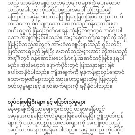
သည် အာမခံစာချုပ် သတ်မှတ်ချက်များကို ပေးဆောင်
သည့်အခါတွင် ကိုယ်ပိုင်ပစ္စည်းအပေါ် ယုံကြည်မှုရှိ
ကြောင်း အမှန်တကယ်ပြောပြနေခြင်းဖြစ်ပါသည်။ တစ်
ကယ်တော့ စိတ်ချရသော ဖောက်သည်ဝန်ဆောင်မှုမှာ
ဝယ်ယူမှုကို ပြီးမြောက်စေရန် ဆုံးဖြတ်ရာတွင် အရေးပါ
သော အချက်ဖြစ်ပါသည်။ အများစုက ဤအချက်ကို သိရှိ
ပြီးဖြစ်သည့်အတွက် အာမခံစာချုပ်များသည် ရှင်းလင်း
ပြတ်သားရမည်ဖြစ်ပြီး ဖောက်သည်များအား လိုအပ်သည့်
အချိန်တွင် ဝန်ဆောင်မှုပေးနိုင်ရန် အဆင်သင့်ဖြစ်နေရပါ
မည်။ အဲ့ဒါမဟုတ် နောက်ပိုင်းတွင် ပြဿနာများဖြစ်
ပေါ်လာနိုင်ပါသည်။ ဤအချက်ကို မှန်ကန်စွာလုပ်ဆောင်
သောကုမ္ပဏီများသည် အားပေးသူများထံမှ ပြန်လည်
ဝယ်ယူမှုများနှင့် နှုတ်ဆက်များကို ရရှိနိုင်ပါသည်။
လုပ်ငန်းခြေဗီးများ နှင့် ပြောင်းလဲမှုများ
မန်စေ့ချ်ကိရိယာဈေးကွက်တွင် ယခုအချိန်တွင်
အမှန်အကန်ပြောင်းလဲမှုများဖြစ်ပေါ်နေပြီး ဤထုတ်ကုန်
များကို ဝယ်ယူသည့်နည်းလမ်းများကို အကျုံးဝင်သည့်
အထိသက်ရောက်မှုရှိနေပါသည်။ လူများသည် ကိုယ်ပိုင်