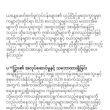
ယနေ့ခေတ်စက်မှုလုပ်ငန်းများ၏ ယှဉ်ပြိုင်မှုဝှေးကွာမှုမှာ
ကမ္ဘာလုံးဆိုင်ရာ B2B စားသုံးသူများသည် မသားအိမ်
များကို ဝယ်ယူရာတွင် အထူးသဖြင့် အာရုံစိုက်နေကြ
သည်။ ထိုသော့ချက် ဂုဏ်သတ္တိများကို နားလည်ခြင်းဖြင့်
ထုတ်ကုန်များ၊ ပေးသွင်းသူများနှင့် ဝယ်သူများ၏
လိုအပ်ချက်များကို ပိုမိုကောင်းမွန်စွာ ညှိနှိုင်းပေးနိုင်သည့်
အပြင် ရောင်းအားနှင့် ဆက်သွယ်မှုများကို တိုးမြှင့်ပေး
နိုင်သည်။
ပণ္ပြား၏ အလုပ်ဆောင်မှုနှင့် သဘောထားရှိခြင်း
အချိန်ကြာလာသည်နှင့်အမျှ ထုတ်ကုန်အရည်အသွေးနှင့်
စုစုပေါင်းခံနိုင်ရည်ရှိမှုသည် B2B ဖောက်သည်များ
အတွက် အဓိကအထီးကျန်းတစ်ခုဖြစ်နေပါသည်။
ရေနွေးငွေ့ချိုးခန်းများ၊ ကျန်းမာရေးစင်တာများ
သို့မဟုတ် ကာယနှိုးဆောင်ရွက်ပေးသည့်နေရာများကို
လည်ပတ်နေသည့် အုပ်ချုပ်သူများအတွက် အထူးသဖြင့်
မပျက်မစီးဘဲ မျှော်လင့်ထားသည့်အတိုင်း အသုံးပြုနိုင်