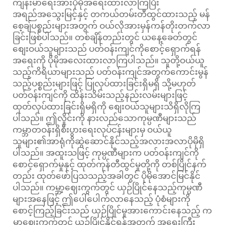
ကျန်းမာရေးအားပိုမိုအရေးထားလာကြပြီး
အရည်အသွေးမြင့်နှင့် တကယ်တမ်းတီထွင်ထားသည့် မန်
စေ့ချ်ပစ္စည်းများအတွက် ဝယ်လိုအားမှန်ကန်တိုးတက်လာ
ခြင်းဖြစ်ပါသည်။ တစ်ချိန်တည်းတွင် ယနေ့ခေတ်တွင်
စျေးဝယ်သူများသည် ပတ်ဝန်းကျင်ကိုစောင့်ရှောက်ရန်
အရေးကို ပိုမိုအလေးထားလာကြပါသည်။ သူတို့ဝယ်ယူ
သည့်ကိရိယာများသည် ပတ်ဝန်းကျင်အတွက်ကောင်းမွန်
သည့်ပစ္စည်းများဖြင့် ပြုလုပ်ထားခြင်းရှိမရှိ သို့မဟုတ်
ပတ်ဝန်းကျင်ကို ထိန်းသိမ်းသည့်နည်းလမ်းများဖြင့်
ထုတ်လုပ်ထားခြင်းရှိမရှိကို စျေးဝယ်သူများသိရှိလိုကြ
ပါသည်။ ဤလှိုင်းကို နားလည်သောကုမ္ပဏီများသည်
ကမ္ဘာတဝန်းရှိစီးပွားရေးလုပ်ငန်းများမှ ဝယ်ယူ
သူများ၏အာရုံကိုဆွဲဆောင်နိုင်သည့်အလားအလာပိုမိုရှိ
ပါသည်။ အထူးသဖြင့် ကုမ္ပဏီများက ပတ်ဝန်းကျင်ကို
စောင့်ရှောက်မှုနှင့် ထုတ်ကုန်တီထွင်မှုတို့ကို တစ်ပြိုင်နက်
တည်း ထုတ်ဖော်ပြသသည့်အခါတွင် ပိုမိုအောင်မြင်နိုင်
ပါသည်။ ကမ္ဘာ့ဈေးကွက်တွင် ယှဉ်ပြိုင်နေသည့်ကုမ္ပဏီ
များအနေဖြင့် ဤပေါ်ပေါက်လာနေသည့် ပုံစံများကို
စောင့်ကြည့်ခြင်းသည် ယှဉ်ပြိုင်မှုအားကောင်းနေသည့် က
မ္ဘာ့ဈေးကွက်တွင် ယှဉ်ပြိုင်နိုင်ရန်အတွက် အရေးကြီး