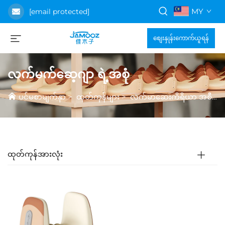
MY
[email protected]
စျေးနှုန်းကောက်ယူရန်
လက်မက်ဆေ့ဂျာ ရဲ့အစုံ
ပင်မစာမျက်နှာ
>
ထုတ်ကုန်များ
>
လက်မာဆေးကိရိယာ အစီအစဉ်
ထုတ်ကုန်အားလုံး