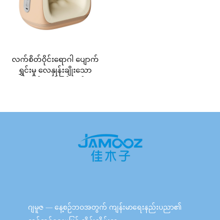
လက်စိတ်ဝိုင်းရောဂါ ပျောက်
ရွှင်းမှု လေနှုန်းချိုးသော
ထုတ်ထုတ်ခြင်းအပ်
ဂျမူဇ — နေ့စဉ်ဘဝအတွက် ကျန်းမာရေးနည်းပညာ၏