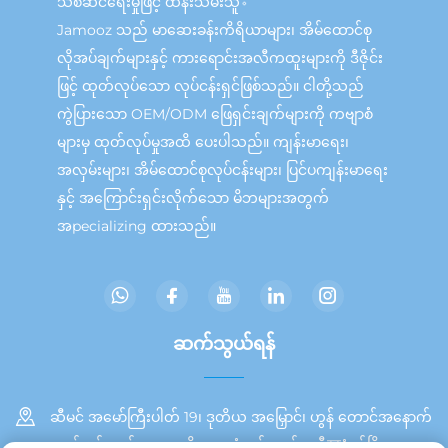
သစ်ဆင်ရေးမှုဖြင့် ထိန်းသိမ်းသူ。
Jamooz သည် မာဆေးခန်းကိရိယာများ၊ အိမ်ထောင်စု
လိုအပ်ချက်များနှင့် ကားရောင်းအလီကထူးများကို ဒီဇိုင်း
ဖြင့် ထုတ်လုပ်သော လုပ်ငန်းရှင်ဖြစ်သည်။ ငါတို့သည်
ကွဲပြားသော OEM/ODM ဖြေရှင်းချက်များကို ကဗျာစံ
များမှ ထုတ်လုပ်မှုအထိ ပေးပါသည်။ ကျန်းမာရေး၊
အလှမ်းများ၊ အိမ်ထောင်စုလုပ်ငန်းများ၊ ပြင်ပကျန်းမာရေး
နှင့် အကြောင်းရှင်းလိုက်သော မိဘများအတွက်
အpecializing ထားသည်။
ဆက်သွယ်ရန်
ဆီမင် အမော်ကြီးပါတ် 19၊ ဒုတိယ အမြှောင်၊ ဟွန် တောင်အနောက်
ဘက် ပင်လယ်အရှေ့ ဧရိယာ၊ တုံအင် ကျွန်း၊ ဆီযံမင်မြို့