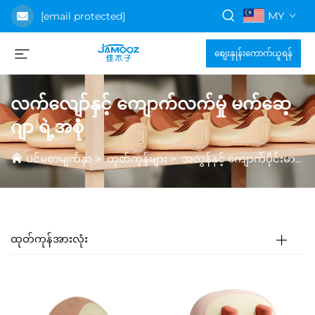
MY
[email protected]
စျေးနှုန်းကောက်ယူရန်
လက်လျော်နှင့် ကျောက်လက်မှုံ မက်ဆေ့
ဂျာ ရဲ့အစုံ
ပင်မစာမျက်နှာ
>
ထုတ်ကုန်များ
>
အလွန်နှင့် ကျောက်ပိုင်းမာဆေးကိရိယာ အစီအစဉ်
ထုတ်ကုန်အားလုံး