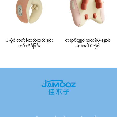
U-ပုံစံ လက်ခံထုတ်ထုတ်ခြင်း
တရာပီဇျူစ် ကလမ်ပ်-နှောင်
အပ် အိပ်ခြင်း
မာဆဲဂါ ပိလိုဝ်