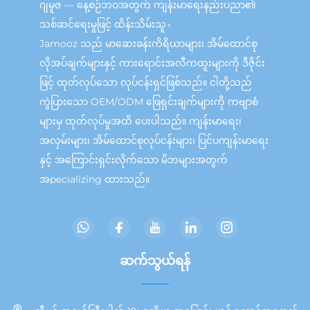
ဂျမူဇ — နေ့စဉ်ဘဝအတွက် ကျန်းမာရေးနည်းပညာ၏
သစ်ဆင်ရေးမှုဖြင့် ထိန်းသိမ်းသူ。
Jamooz သည် မာဆေးခန်းကိရိယာများ၊ အိမ်ထောင်စု
လိုအပ်ချက်များနှင့် ကားရောင်းအလီကထူးများကို ဒီဇိုင်း
ဖြင့် ထုတ်လုပ်သော လုပ်ငန်းရှင်ဖြစ်သည်။ ငါတို့သည်
ကွဲပြားသော OEM/ODM ဖြေရှင်းချက်များကို ကဗျာစံ
များမှ ထုတ်လုပ်မှုအထိ ပေးပါသည်။ ကျန်းမာရေး၊
အလှမ်းများ၊ အိမ်ထောင်စုလုပ်ငန်းများ၊ ပြင်ပကျန်းမာရေး
နှင့် အကြောင်းရှင်းလိုက်သော မိဘများအတွက်
အpecializing ထားသည်။
ဆက်သွယ်ရန်