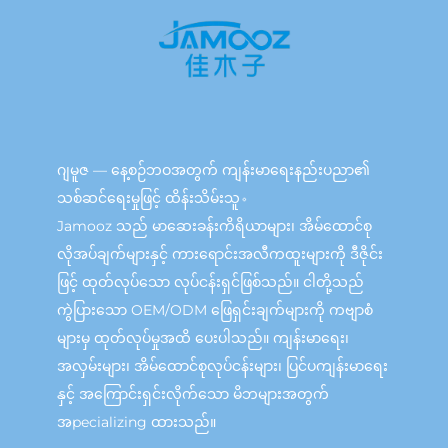
ဂျမူဇ — နေ့စဉ်ဘဝအတွက် ကျန်းမာရေးနည်းပညာ၏
သစ်ဆင်ရေးမှုဖြင့် ထိန်းသိမ်းသူ。
Jamooz သည် မာဆေးခန်းကိရိယာများ၊ အိမ်ထောင်စု
လိုအပ်ချက်များနှင့် ကားရောင်းအလီကထူးများကို ဒီဇိုင်း
ဖြင့် ထုတ်လုပ်သော လုပ်ငန်းရှင်ဖြစ်သည်။ ငါတို့သည်
ကွဲပြားသော OEM/ODM ဖြေရှင်းချက်များကို ကဗျာစံ
များမှ ထုတ်လုပ်မှုအထိ ပေးပါသည်။ ကျန်းမာရေး၊
အလှမ်းများ၊ အိမ်ထောင်စုလုပ်ငန်းများ၊ ပြင်ပကျန်းမာရေး
နှင့် အကြောင်းရှင်းလိုက်သော မိဘများအတွက်
အpecializing ထားသည်။