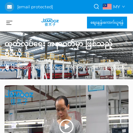
MY
[email protected]
စျေးနှုန်းကောက်ယူရန်
ထုတ်လုပ်ရေး အနာဂတ်မှာ ဖြစ်သည့်
ဗီဒီယို
ပင်မစာမျက်နှာ
>
ဗီဒီယိုများ
>
ထုတ်လုပ်မှုအကြောင်းကို ဖော်ပြထားသော ကြောင်းများ