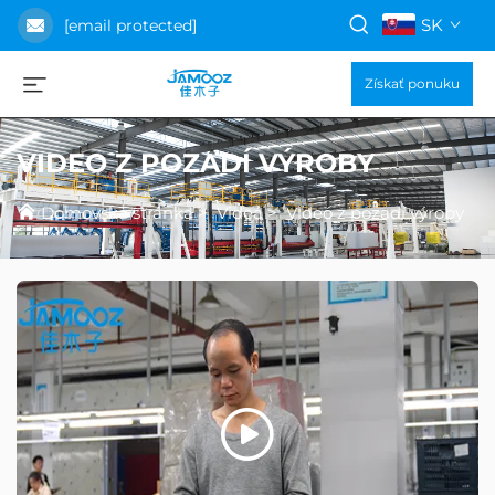
SK
[email protected]
Získať ponuku
VIDEO Z POZADÍ VÝROBY
Domovská stránka
>
Videá
>
Videó z pozadí výroby