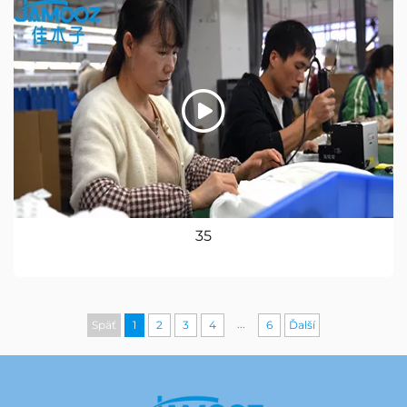
35
...
Späť
1
2
3
4
6
Ďalší