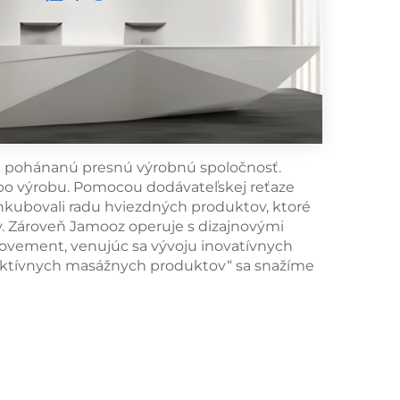
jom pohánanú presnú výrobnú spoločnosť.
po výrobu. Pomocou dodávateľskej reťaze
inkubovali radu hviezdných produktov, ktoré
v. Zároveň Jamooz operuje s dizajnovými
ovement, venujúc sa vývoju inovatívnych
fektívnych masážnych produktov“ sa snažíme