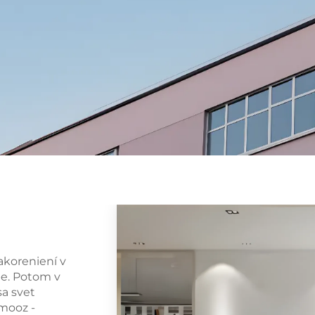
akoreniení v
be. Potom v
sa svet
amooz -