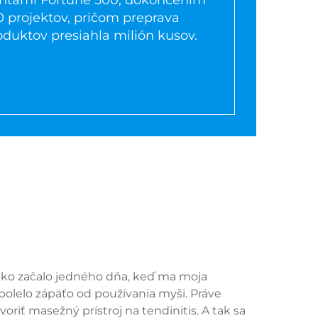
ientami Fortune 500, dokončením
0 projektov, pričom preprava
oduktov presiahla milión kusov.
tko začalo jedného dňa, keď ma moja
bolelo zápäťo od používania myši. Práve
oriť masežný prístroj na tendinitis. A tak sa