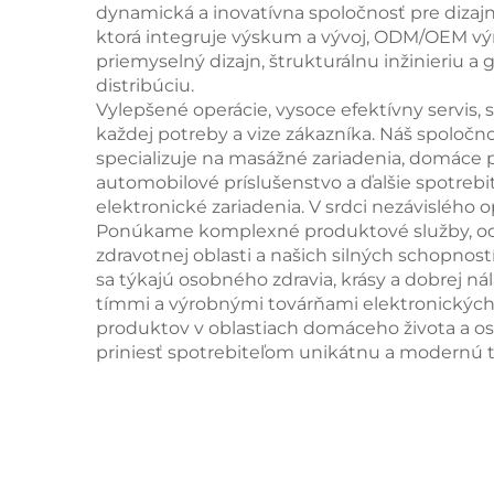
dynamická a inovatívna spoločnosť pre dizajn
ktorá integruje výskum a vývoj, ODM/OEM vý
priemyselný dizajn, štrukturálnu inžinieriu a 
distribúciu.
Vylepšené operácie, vysoce efektívny servis, 
každej potreby a vize zákazníka. Náš spoločno
specializuje na masážné zariadenia, domáce 
automobilové príslušenstvo a ďalšie spotrebi
elektronické zariadenia. V srdci nezávisléh
Ponúkame komplexné produktové služby, od 
zdravotnej oblasti a našich silných schopnos
sa týkajú osobného zdravia, krásy a dobrej 
tímmi a výrobnými továrňami elektronickýc
produktov v oblastiach domáceho života a o
priniesť spotrebiteľom unikátnu a modernú 