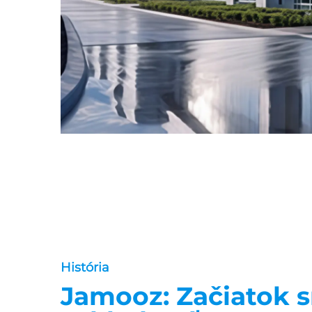
História
Jamooz: Začiatok 