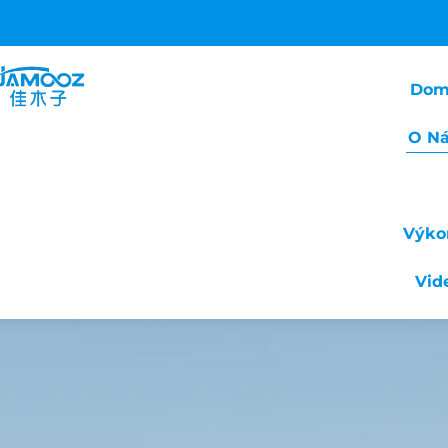
Dom
O N
Výko
Vid