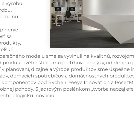
 a výrobu,
robu,
globálnu
splnenie
sť sa
produkty,
teľské
o operačného modelu sme sa vyvinuli na kvalitnú, rozvo
produktového štrátumu po trhové analýzy, od dizajnu 
tí v plánovaní, dizajne a výrobe produktov sme úspešne 
nálady, domácich spotrebičov a domácnostných produkto
h komponentov pod Rvcheir, Yeeya Innovation a PosezM
sobnej pohody. S jadrovým poslánkom „tvorba naozaj e
technologickú inováciu.