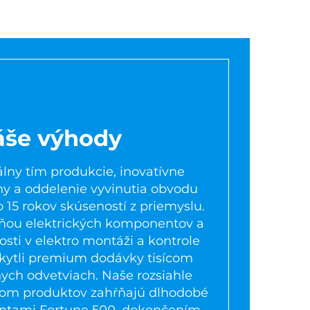
áše výhody
lny tím produkcie, inovatívne
y a oddelenie vyvinutia obvodu
o 15 rokov skúseností z priemyslu.
eňou elektrických komponentov a
sti v elektro montáži a kontrole
skytli premium dodávky tisícom
ych odvetviach. Naše rozsiahle
ojom produktov zahŕňajú dlhodobé