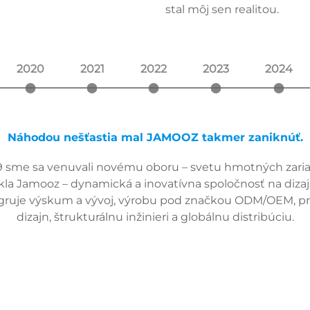
stal môj sen realitou.
2020
2021
2022
2023
2024
Náhodou nešťastia mal JAMOOZ takmer zaniknúť.
9 sme sa venuvali novému oboru – svetu hmotných zaria
kla Jamooz – dynamická a inovatívna spoločnosť na dizaj
egruje výskum a vývoj, výrobu pod značkou ODM/OEM, p
dizajn, štrukturálnu inžinieri a globálnu distribúciu.