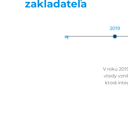
zakladateľa
2019
ɰ
V roku 201
vtedy vzni
ktorá int