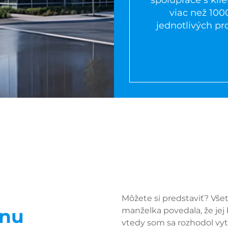
spolupráce s kl
viac než 100
jednotlivých pr
Môžete si predstaviť? Vše
snu
manželka povedala, že jej 
vtedy som sa rozhodol vytv