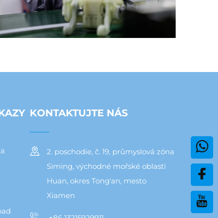
KAZY
KONTAKTUJTE NÁS
ka
2. poschodie, č. 19, průmyslová zóna
Siming, východné mořské oblasti
Huan, okres Tong'an, mesto
Xiamen
pad
+86 13215929911