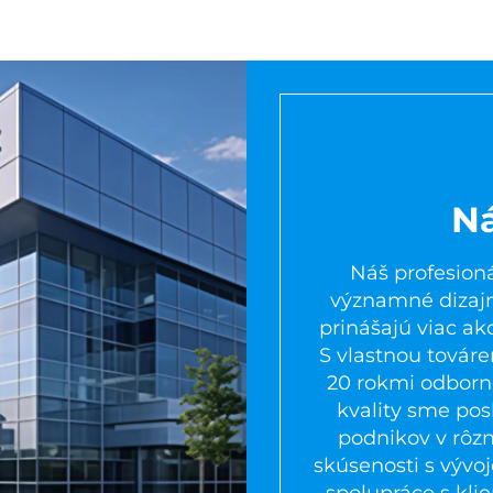
N
Náš profesioná
významné dizajn
prinášajú viac ak
S vlastnou továr
20 rokmi odborno
kvality sme po
podnikov v rôzn
skúsenosti s výv