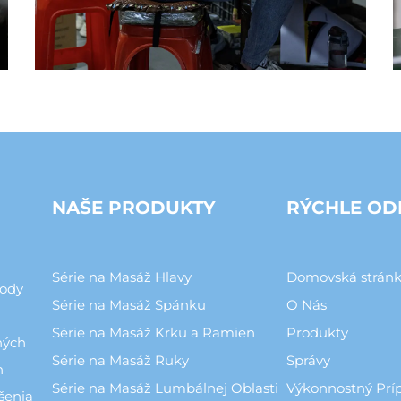
NAŠE PRODUKTY
RÝCHLE OD
Série na Masáž Hlavy
Domovská strán
hody
Série na Masáž Spánku
O Nás
Série na Masáž Krku a Ramien
Produkty
ných
Série na Masáž Ruky
Správy
h
Série na Masáž Lumbálnej Oblasti
Výkonnostný Prí
šenia