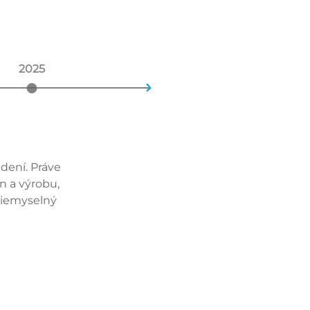
2025

dení. Práve
n a výrobu,
riemyselný