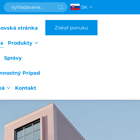
SK
Získať ponuku
ovská stránka
ás
Produkty
Správy
nnostný Prípad
eá
Kontakt