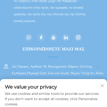
τις εισβολές στην αγορά μέχρι την παραγωγή—
ειδικευόμενοι στην υγεία, την ομορφιά, τα οικιακά
εργαλεία, την υγεία έξω του σπιτιού και την έξυπνη
γονική μέριμνα.
ΕΠΙΚΟΙΝΩΝΗΣΤΕ ΜΑΖΙ ΜΑΣ
2ος Όροφος, Αριθμός 19, Βιομηχανικός Πάρκος Siming,
Εμπορική Περιοχή East Sea του Huan, Νομός Tong'an, Πόλη
Xiamen
We value your privacy
+86 13215929911
We use cookies and similar tools to provide our services.
If you don't want to accept all cookies, click Personalize
[email protected]
cookies.