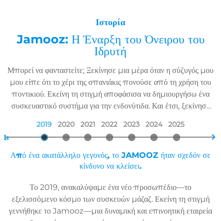
Ιστορία
Jamooz: Η Έναρξη του Όνειρου του
Ιδρυτή
Μπορεί να φανταστείτε; Ξεκίνησε μια μέρα όταν η σύζυγός μου
μου είπε ότι το χέρι της σπανιάκις πονούσε από τη χρήση του
ποντικιού. Εκείνη τη στιγμή αποφάσισα να δημιουργήσω ένα
συσκευαστικό συστήμα για την ενδονύτιδα. Και έτσι, ξεκίνησε
το όνειρό μου.
2019
2020
2021
2022
2023
2024
2025
ʪ

Από ένα ακατάλληλο γεγονός, το JAMOOZ ήταν σχεδόν σε
κίνδυνο να κλείσει.
Το 2019, ανακαλύψαμε ένα νέο προσωπέδιο—το
εξελισσόμενο κόσμο των συσκευών μάζαζ. Εκείνη τη στιγμή
γεννήθηκε το Jamooz—μια δυναμική και επινοητική εταιρεία