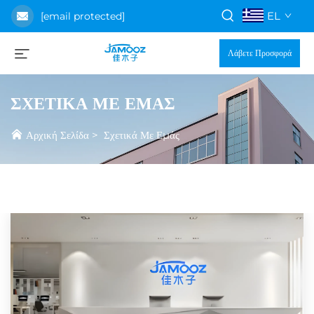
EL
[email protected]
Λάβετε Προσφορά
ΣΧΕΤΙΚΆ ΜΕ ΕΜΆΣ
Αρχική Σελίδα
>
Σχετικά Με Εμάς