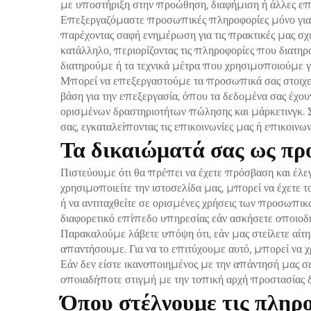
με υποστήριξη στην προώθηση, διαφήμιση ή άλλες επ
Επεξεργαζόμαστε προσωπικές πληροφορίες μόνο για 
παρέχοντας σαφή ενημέρωση για τις πρακτικές μας σχε
κατάλληλο, περιορίζοντας τις πληροφορίες που διατηρ
διατηρούμε ή τα τεχνικά μέτρα που χρησιμοποιούμε για
Μπορεί να επεξεργαστούμε τα προσωπικά σας στοιχεία
βάση για την επεξεργασία, όπου τα δεδομένα σας έχο
ορισμένων δραστηριοτήτων πώλησης και μάρκετινγκ. Σ
σας, εγκαταλείποντας τις επικοινωνίες μας ή επικοινω
Τα δικαιώματά σας ως προ
Πιστεύουμε ότι θα πρέπει να έχετε πρόσβαση και έλ
χρησιμοποιείτε την ιστοσελίδα μας, μπορεί να έχετε
ή να αντιταχθείτε σε ορισμένες χρήσεις των προσωπι
διαφορετικό επίπεδο υπηρεσίας εάν ασκήσετε οποιοδ
Παρακαλούμε λάβετε υπόψη ότι, εάν μας στείλετε αίτ
απαντήσουμε. Για να το επιτύχουμε αυτό, μπορεί να χ
Εάν δεν είστε ικανοποιημένος με την απάντησή μας σε
οποιαδήποτε στιγμή με την τοπική αρχή προστασίας δ
Όπου στέλνουμε τις πληρ