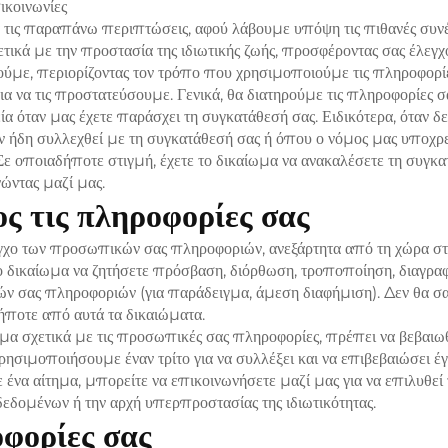
ικοινωνίες
τις παραπάνω περιπτώσεις, αφού λάβουμε υπόψη τις πιθανές συν
τικά με την προστασία της ιδιωτικής ζωής, προσφέροντας σας έλεγχ
ούμε, περιορίζοντας τον τρόπο που χρησιμοποιούμε τις πληροφορίες
 να τις προστατεύσουμε. Γενικά, θα διατηρούμε τις πληροφορίες σα
 όταν μας έχετε παράσχει τη συγκατάθεσή σας. Ειδικότερα, όταν 
υν ήδη συλλεχθεί με τη συγκατάθεσή σας ή όπου ο νόμος μας υποχρ
ε οποιαδήποτε στιγμή, έχετε το δικαίωμα να ανακαλέσετε τη συγκατ
νώντας μαζί μας.
ς τις πληροφορίες σας
εγχο των προσωπικών σας πληροφοριών, ανεξάρτητα από τη χώρα στ
 το δικαίωμα να ζητήσετε πρόσβαση, διόρθωση, τροποποίηση, διαγ
κών σας πληροφοριών (για παράδειγμα, άμεση διαφήμιση). Δεν θα 
ήποτε από αυτά τα δικαιώματα.
ημα σχετικά με τις προσωπικές σας πληροφορίες, πρέπει να βεβαιω
ρησιμοποιήσουμε έναν τρίτο για να συλλέξει και να επιβεβαιώσει έ
 ένα αίτημα, μπορείτε να επικοινωνήσετε μαζί μας για να επιλυθεί
εδομένων ή την αρχή υπερπροστασίας της ιδιωτικότητας.
οφορίες σας