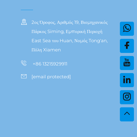
2ος Όροφος, Αριθμός 19, Βιομηχανικός
Πάρκος Siming, Εμπορική Περιοχή
East Sea του Huan, Νομός Tong'an,
Πόλη Xiamen
+86 13215929911
[email protected]