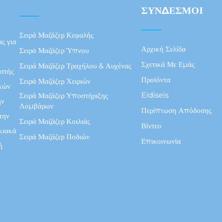
ΣΎΝΔΕΣΜΟΙ
Σειρά Μαζάζερ Κεφαλής
ς για
Αρχική Σελίδα
Σειρά Μαζάζερ Ύπνου
Σχετικά Με Εμάς
Σειρά Μαζάζερ Τραχήλου & Αυχένας
αστής
Προϊόντα
Σειρά Μαζάζερ Χειριών
ικών
Eidiseis
Σειρά Μαζάζερ Υποστήριξης
ην
Λομβάρων
Περίπτωση Απόδοσης
την
Σειρά Μαζάζερ Κοιλιάς
Βίντεο
κιακά
Σειρά Μαζάζερ Ποδιών
Επικοινωνία
ή