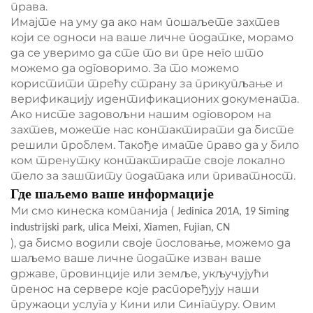
права.
Имајте на уму да ако нам пошаљете захтев
који се односи на ваше личне податке, морамо
да се уверимо да сте то ви пре него што
можемо да одговоримо. За то можемо
користити трећу страну за прикупљање и
верификацију идентификационих докумената.
Ако нисте задовољни нашим одговором на
захтев, можете нас контактирати да бисте
решили проблем. Такође имате право да у било
ком тренутку контактирате своје локално
тело за заштиту података или приватност.
Где шаљемо ваше информације
Ми смо кинеска компанија (
Jedinica 201A, 19 Siming
industrijski park, ulica Meixi, Xiamen, Fujian, CN
), да бисмо водили своје пословање, можемо да
шаљемо ваше личне податке изван ваше
државе, провинције или земље, укључујући
пренос на сервере које распоређују наши
пружаоци услуга у Кини или Сингапуру. Овим