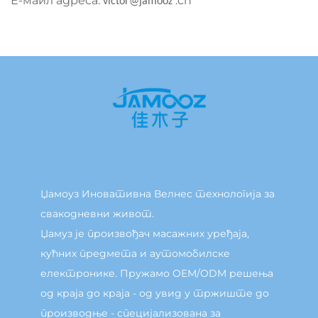
Е-маил адреса:
.cn
victor@jamooz
Џамоуз Иновативна Велнес технологија за
свакодневни живот.
Џамуз је произвођач масажних уређаја,
кућних предмета и аутомобилске
електронике. Пружамо OEM/ODM решења
од краја до краја - од увид у тржиште до
производње - специјализована за