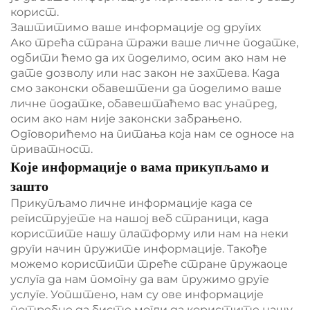
корист.
Заштитимо ваше информације од других
Ако трећа страна тражи ваше личне податке,
одбити ћемо да их поделимо, осим ако нам не
дате дозволу или нас закон не захтева. Када
смо законски обавештени да поделимо ваше
личне податке, обавештаћемо вас унапред,
осим ако нам није законски забрањено.
Одговорићемо на питања која нам се односе на
приватност.
Које информације о вама прикупљамо и
зашто
Прикупљамо личне информације када се
региструјете на нашој веб страници, када
користите нашу платформу или нам на неки
други начин пружите информације. Такође
можемо користити треће стране пружаоце
услуга да нам помогну да вам пружимо друге
услуге. Уопштено, нам су ове информације
потребне да бисте могли да користите нашу