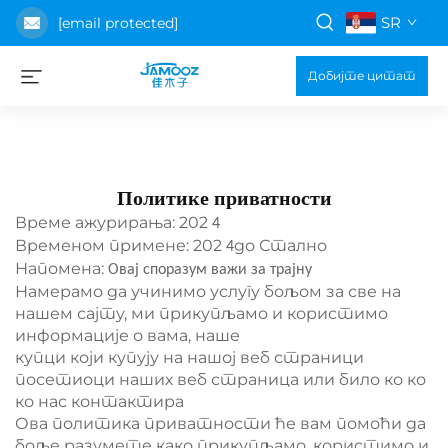
SR
[email protected]
Добијте цитат
Политике приватности
Време ажурирања: 202
4
Временом примене: 202
до Стално
4
Напомена:
Овај споразум важи за трајну
Намерамо да учинимо услугу бољом за све на
нашем сајту, ми прикупљамо и користимо
информације о вама, наше
купци који купују на нашој веб страници
посетиоци наших веб страница или било ко ко
ко нас контактира
Ова политика приватности ће вам помоћи да
боље разумете како прикупљамо, користимо и