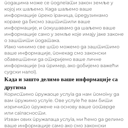
подацима може се подлегати закон земље у
којој их шаљемо. Када шаљемо ваше
информације преко граница, предузимамо
кораке да бисмо заштитили ваше
информације, и покушавамо да шаљемо ваше
информације само у земље које имају јаке законе
о заштити података.
Иако чинимо све што можемо да заштитимо
ваше информације, понекад смо законски
обавештени да откријемо ваше личне
информације (на пример, ако добијемо важећи
судски налог).
Када и зашто делимо ваше информације са
другима
Користимо пружаоце услуга да нам помогну да
вам пружимо услуге. Ове услуге ће вам бити
изричито пружене на основу ваше потврде
или сагласности.
Изван ових пружалаца услуга, ми ћемо да делимо
ваше информације само ако смо законски