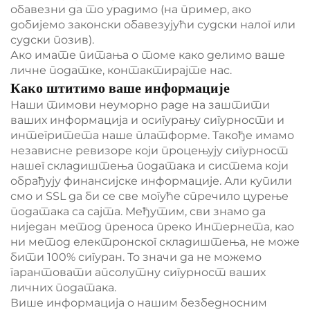
обавезни да то урадимо (на пример, ако
добијемо законски обавезујући судски налог или
судски позив).
Ако имате питања о томе како делимо ваше
личне податке, контактирајте нас.
Како штитимо ваше информације
Наши тимови неуморно раде на заштити
ваших информација и осигурању сигурности и
интегритета наше платформе. Такође имамо
независне ревизоре који процењују сигурност
нашег складиштења података и система који
обрађују финансијске информације. Али купили
смо и SSL да би се све могуће спречило цурење
података са сајта. Међутим, сви знамо да
ниједан метод преноса преко Интернета, као
ни метод електронског складиштења, не може
бити 100% сигуран. То значи да не можемо
гарантовати апсолутну сигурност ваших
личних података.
Више информација о нашим безбедносним