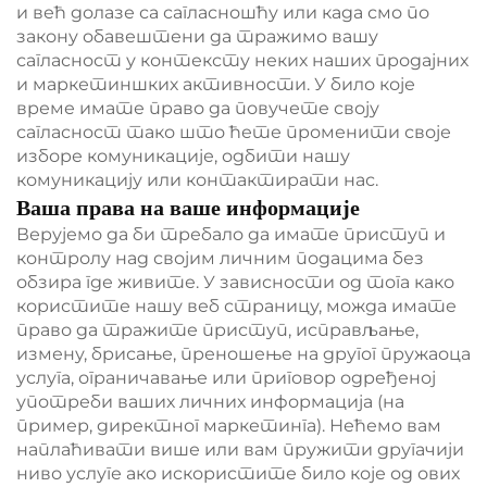
и већ долазе са сагласношћу или када смо по
закону обавештени да тражимо вашу
сагласност у контексту неких наших продајних
и маркетиншких активности. У било које
време имате право да повучете своју
сагласност тако што ћете променити своје
изборе комуникације, одбити нашу
комуникацију или контактирати нас.
Ваша права на ваше информације
Верујемо да би требало да имате приступ и
контролу над својим личним подацима без
обзира где живите. У зависности од тога како
користите нашу веб страницу, можда имате
право да тражите приступ, исправљање,
измену, брисање, преношење на другог пружаоца
услуга, ограничавање или приговор одређеној
употреби ваших личних информација (на
пример, директног маркетинга). Нећемо вам
наплаћивати више или вам пружити другачији
ниво услуге ако искористите било које од ових