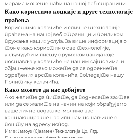
мерама можете наћи на нашој веб страници.
Како користимо коцкије и друге технологије
праћења
Користимо колачиће и сличне технологије
праћења на нашој веб страници и приликом
пружања наших услуга. За више информација о
томе како користимо ове технологије,
укључујући и листу других компанија које
постављају колачиће на нашим сајтовима, и
објашњење како можете да се одрекнете
одређених врста колачића, погледајте нашу
Политику колачића.
Како можете да нас добијете
Ако желите да питате, да поднесете захтев
или да се жалите на начин на који обрађујемо
ваше личне податке, молимо вас
контактирајте нас или нам пошаљите е-
пошту на адресу испод.
Име:
Јамоуз (Сјаамен) Технологија Цо, Лтд.