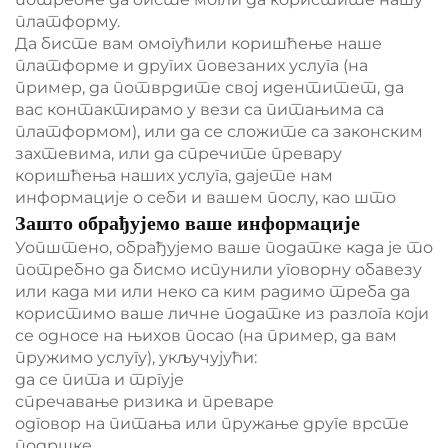
платформу.
Да бисте вам омогућили коришћење наше
платформе и других повезаних услуга (на
пример, да потврдите свој идентитет, да
вас контактирамо у вези са питањима са
платформом), или да се сложите са законским
захтевима, или да спречите превару
коришћења наших услуга, дајете нам
информације о себи и вашем послу, као што
Зашто обрађујемо ваше информације
Уопштено, обрађујемо ваше податке када је то
потребно да бисмо испунили уговорну обавезу
или када ми или неко са ким радимо треба да
користимо ваше личне податке из разлога који
се односе на њихов посао (на пример, да вам
пружимо услугу), укључујући:
да се пита и тргује
спречавање ризика и преваре
одговор на питања или пружање друге врсте
подршке