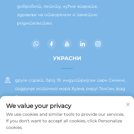
добробит, лепоту, кућне апарате,
здравље на отвореном и паметно
родитељство.
УКРАСНИ
други спрат, број 19, индустријски парк Симинг,
подручје источног мора Хуана, округ Тонг'ан, град
Сиамен
We value your privacy
+86 13215929911
We use cookies and similar tools to provide our services.
If you don't want to accept all cookies, click Personalize
[email protected]
cookies.