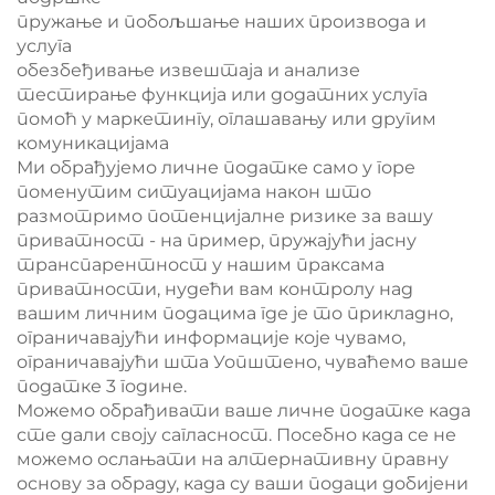
пружање и побољшање наших производа и
услуга
обезбеђивање извештаја и анализе
тестирање функција или додатних услуга
помоћ у маркетингу, оглашавању или другим
комуникацијама
Ми обрађујемо личне податке само у горе
поменутим ситуацијама након што
размотримо потенцијалне ризике за вашу
приватност - на пример, пружајући јасну
транспарентност у нашим праксама
приватности, нудећи вам контролу над
вашим личним подацима где је то прикладно,
ограничавајући информације које чувамо,
ограничавајући шта Уопштено, чуваћемо ваше
податке 3 године.
Можемо обрађивати ваше личне податке када
сте дали своју сагласност. Посебно када се не
можемо ослањати на алтернативну правну
основу за обраду, када су ваши подаци добијени