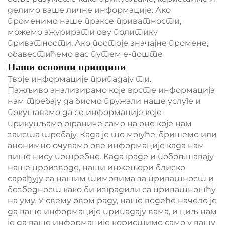
делимо ваше личне информације. Ако
променимо наше праксе приватности,
можемо ажурирати ову политику
приватности. Ако постоје значајне промене,
обавестићемо вас путем е-поште
Наши основни принципи
Твоје информације припадају ти.
Пажљиво анализирамо које врсте информација
нам требају да бисмо пружали наше услуге и
покушавамо да се информације које
прикупљамо ограниче само на оне које нам
заиста требају. Када је то могуће, бришемо или
анонимно очувамо ове информације када нам
више нису потребне. Када граде и побољшавају
наше производе, наши инжењери блиско
сарађују са нашим тимовима за приватност и
безбедност како би изградили са приватношћу
на уму. У свему овом раду, наше водеће начело је
да ваше информације припадају вама, и циљ нам
је да ваше информације користимо само у вашу