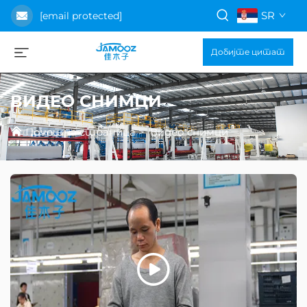
SR
[email protected]
Добијте цитат
ВИДЕО СНИМЦИ
Почетна страница
>
Видео снимци