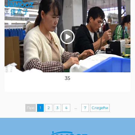
35
...
Пре
1
2
3
4
7
Следећи