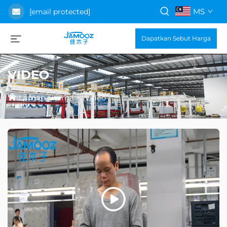
MS
[email protected]
Dapatkan Sebut Harga
VIDEO
Laman Utama
>
Video