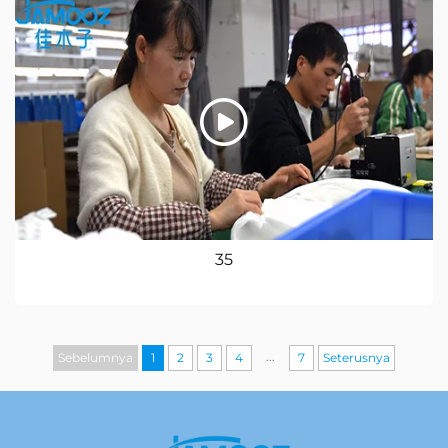
35
...
Sebelumnya
1
2
3
4
7
Seterusnya