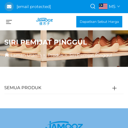
MS
[email protected]
Dapatkan Sebut Harga
SIRI PEMIJAT PINGGUL
Laman Utama
>
Produk
>
Siri Pemijat Pinggul
SEMUA PRODUK