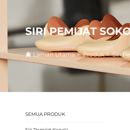
SIRI PEMIJAT SO
Laman Utama
>
Produk
>
Siri 
SEMUA PRODUK
Siri Pemijat Kepala