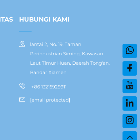
NTAS
HUBUNGI KAMI
lantai 2, No. 19, Taman
Perindustrian Siming, Kawasan
Laut Timur Huan, Daerah Tong'an,
Bandar Xiamen
+86 13215929911
[email protected]