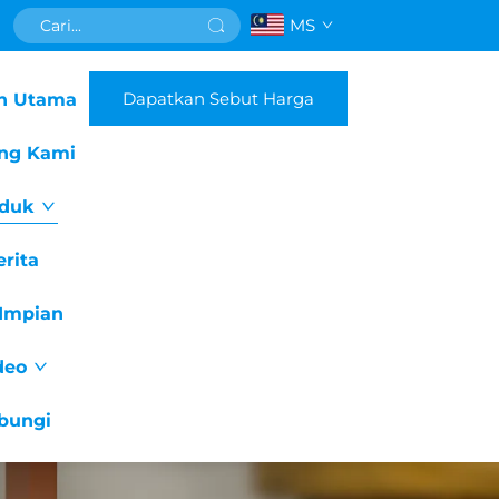
MS
Dapatkan Sebut Harga
n Utama
ng Kami
duk
erita
Impian
deo
bungi