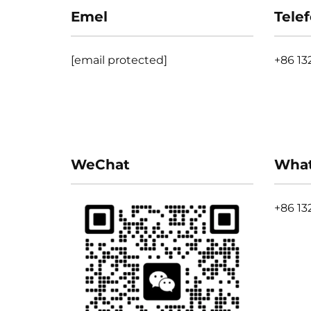
Emel
Tele
[email protected]
+86 13
WeChat
Wha
+86 13