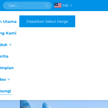
MS
Dapatkan Sebut Harga
n Utama
ng Kami
duk
erita
Impian
deo
bungi