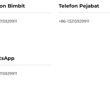
fon Bimbit
Telefon Pejabat
215929911
+86-13215929911
tsApp
215929911