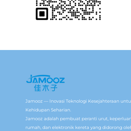
Jamooz — Inovasi Teknologi Kesejahteraan unt
Kehidupan Seharian.
Jamooz adalah pembuat peranti urut, keperlua
rumah, dan elektronik kereta yang didorong ole