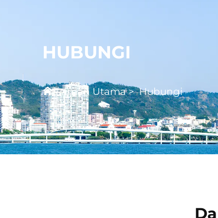
HUBUNGI
Laman Utama
>
Hubungi
Da