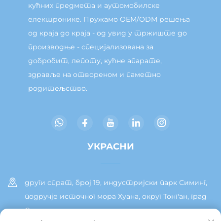
кућних предмета и аутомобилске
електронике. Пружамо OEM/ODM решења
од краја до краја - од увид у тржиште до
производње - специјализована за
добробит, лепоту, кућне апарате,
здравље на отвореном и паметно
родитељство.
УКРАСНИ
други спрат, број 19, индустријски парк Симинг,
подручје источног мора Хуана, округ Тонг'ан, град
Сиамен