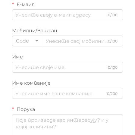
Е-маил
0/100
Мобилни/Ватсап
Code
0/100
Име
0/100
Име компаније
0/200
Порука