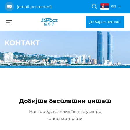
SR
[email protected]
Добијте цитат
КОНТАКТ
Почетна страница
>
Контакт
Добијте бесплатни цитат
Наш представник ће вас ускоро
контактирати.