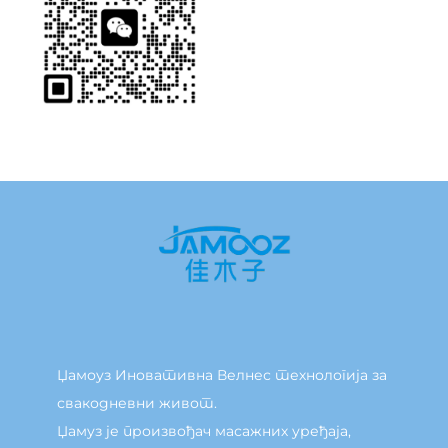
Џамоуз Иновативна Велнес технологија за
свакодневни живот.
Џамуз је произвођач масажних уређаја,