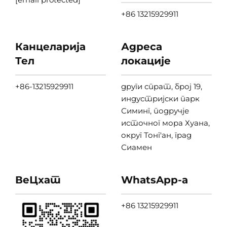
+86 13215929911
Канцеларија
Адреса
Тел
локације
+86-13215929911
други спрат, број 19,
индустријски парк
Симинг, подручје
источног мора Хуана,
округ Тонг'ан, град
Сиамен
ВеЦхат
WhatsApp-а
+86 13215929911