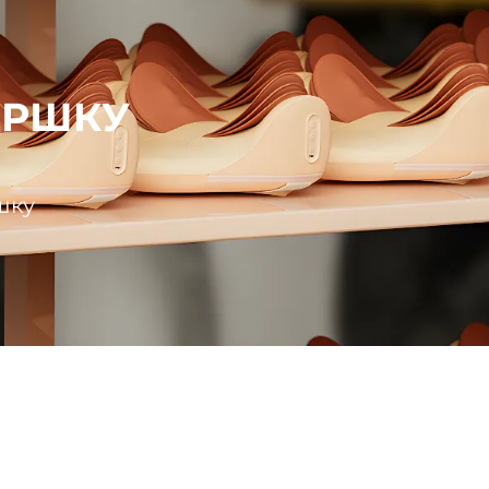
ДРШКУ
шку