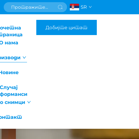
SR
Добијте цитат
очетна
траница
О нама
оизводи
Новине
Случај
рформанси
о снимци
онтакт