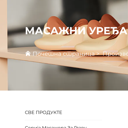
МАСАЖНИ УРЕЂА
Почетна страница
>
Произв
СВЕ ПРОДУКТЕ
Серија Масажера За Главу