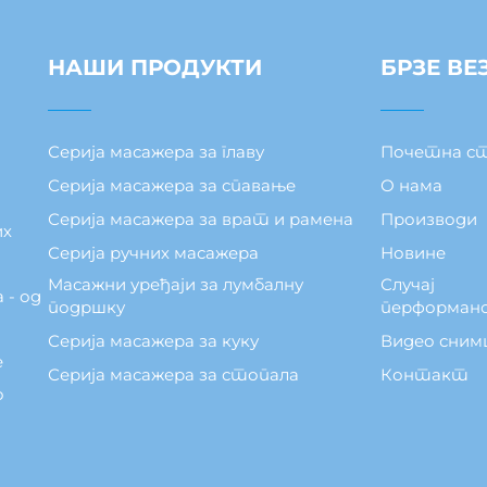
НАШИ ПРОДУКТИ
БРЗЕ ВЕ
Серија масажера за главу
Почетна с
Серија масажера за спавање
О нама
Серија масажера за врат и рамена
Производи
их
Серија ручних масажера
Новине
Масажни уређаји за лумбалну
Случај
 - од
подршку
перформан
Серија масажера за куку
Видео сним
е
Серија масажера за стопала
Контакт
о