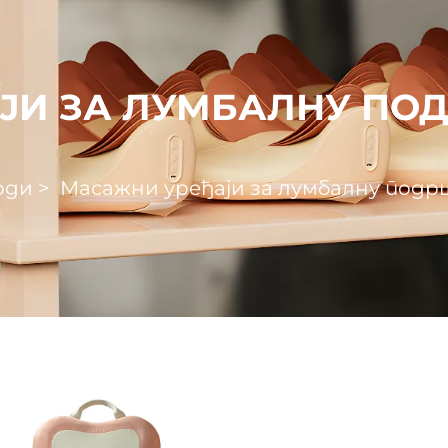
ЈИ ЗА ЛУМБАЛНУ ПО
оди
>
Масажни уређаји за лумбалну подр