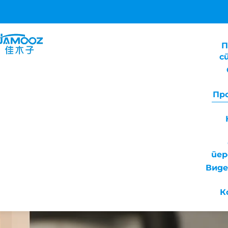
П
с
Пр
пе
Виде
К