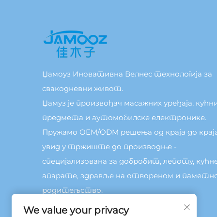
Џамоуз Иновативна Велнес технологија за
свакодневни живот.
Џамуз је произвођач масажних уређаја, кућн
предмета и аутомобилске електронике.
Пружамо OEM/ODM решења од краја до краја
увид у тржиште до производње -
специјализована за добробит, лепоту, кућн
апарате, здравље на отвореном и паметн
родитељство.
We value your privacy