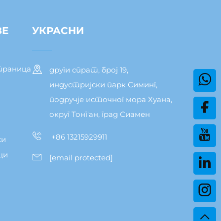
ЗЕ
УКРАСНИ
траница
други спрат, број 19,
индустријски парк Симинг,
подручје источног мора Хуана,
округ Тонг'ан, град Сиамен
+86 13215929911
си
ци
[email protected]