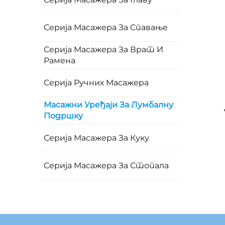
Серија Масажера За Спавање
Серија Масажера За Врат И
Рамена
Серија Ручних Масажера
Масажни Уређаји За Лумбалну
Подршку
Серија Масажера За Куку
Серија Масажера За Стопала