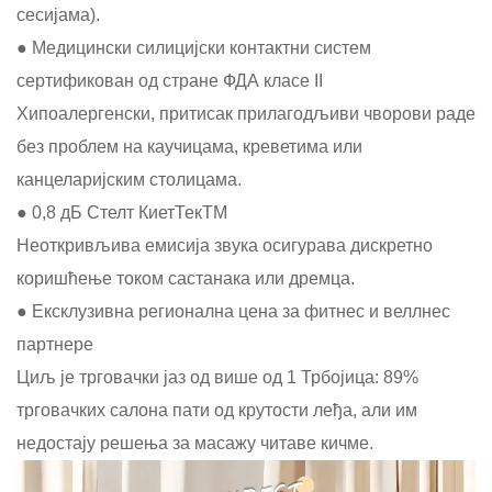
сесијама).
● Медицински силицијски контактни систем
сертификован од стране ФДА класе II
Хипоалергенски, притисак прилагодљиви чворови раде
без проблем на каучицама, креветима или
канцеларијским столицама.
● 0,8 дБ Стелт КиетТекTM
Неоткривљива емисија звука осигурава дискретно
коришћење током састанака или дремца.
● Ексклузивна регионална цена за фитнес и веллнес
партнере
Циљ је трговачки јаз од више од 1 Трбојица: 89%
трговачких салона пати од крутости леђа, али им
недостају решења за масажу читаве кичме.