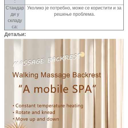
:
Стандар
Уколико је потребно, може се користити и за
ди у
решење проблема.
складу
са:
Детаљи: