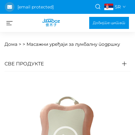
SR
[email protected]
Добијте цитат
Дома >
>
Масажни уређаји за лумбалну подршку
СВЕ ПРОДУКТЕ