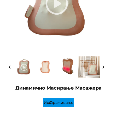
Динамично Масирање Масажера
Истраживање