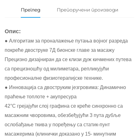
Преглед
Препоручени производи
Опис:
● Алгоритам за проналажење путања војног разреда
покреће двоструке 7Д бионске главе за масажу
Прецизно дизајниран да се клизи дуж кичмених путева
са прецизношћу од милиметара, репликујући
професионалне физиотерапијске технике.
● Инновација са двоструким језгровима: Динамично
праћење топлоте + акупресура
42°C грејајући слој графина се креће синхронно са
масажним чворовима, обезбеђујући 3 пута дубље
ослобађање ткива у поређењу са статик-пунт
масажерима (клинички доказано у 15- минутним