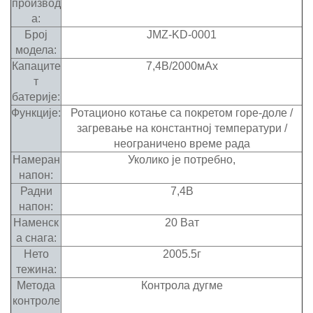
производ
а:
Број
JMZ-KD-0001
модела:
Капаците
7,4В/2000мАх
т
батерије:
Функције:
Ротационо котање са покретом горе-доле /
загревање на константној температури /
неограничено време рада
Намеран
Уколико је потребно,
напон:
Радни
7,4В
напон:
Наменск
20 Ват
а снага:
Нето
2005.5г
тежина:
Метода
Контрола дугме
контроле