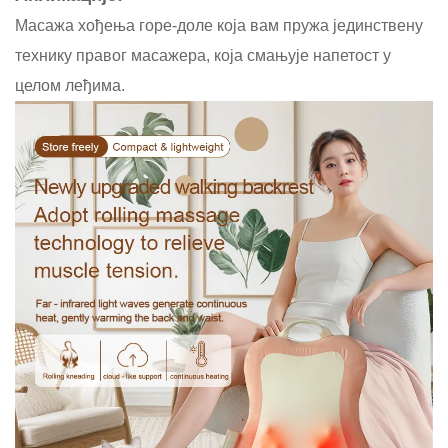
Масажа хођења горе-доле која вам пружа јединствену
технику правог масажера, која смањује напетост у
целом леђима.