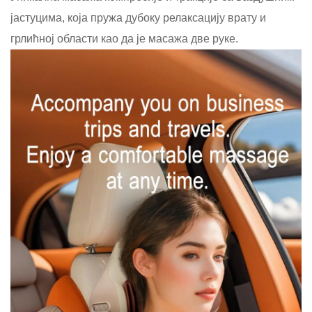
јастуцима, која пружа дубоку релаксацију врату и
грлићној области као да је масажа две руке.