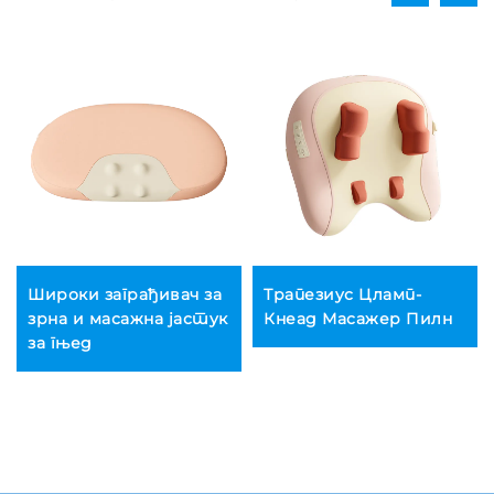
Широки заграђивач за
Трапезиус Цламп-
зрна и масажна јастук
Кнеад Масажер Пилн
за гњед