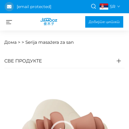
SR
[email protected]
Добијте цитат
Дома >
>
Serija masażera za san
СВЕ ПРОДУКТЕ