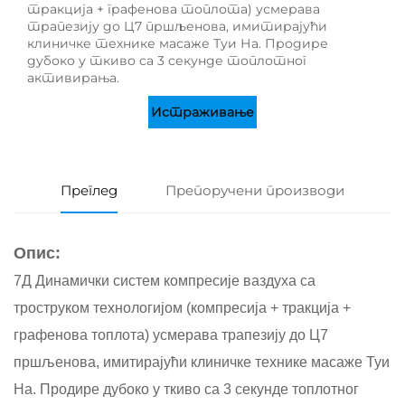
тракција + графенова топлота) усмерава
трапезију до Ц7 пршљенова, имитирајући
клиничке технике масаже Туи На. Продире
дубоко у ткиво са 3 секунде топлотног
активирања.
Истраживање
Преглед
Препоручени производи
Опис:
7Д Динамички систем компресије ваздуха са
троструком технологијом (компресија + тракција +
графенова топлота) усмерава трапезију до Ц7
пршљенова, имитирајући клиничке технике масаже Туи
На. Продире дубоко у ткиво са 3 секунде топлотног