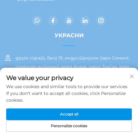
УКРАСНИ
други спрат, број 19, индустријски парк Симинг,
подручје источног мора Хуана, округ Тонг'ан, град
Сиамен
We value your privacy
We use cookies and similar tools to provide our services.
+86 13215929911
If you don't want to accept all cookies, click Personalize
cookies.
[email protected]
Accept all
Copyright © 2025 by Јамооз (Сјамен) Технологија Цо., Лтд.
Personalize cookies
Политике приватности
ХОМПЕГА
ПРОИЗВОДИ
Е-ПОШТА
ТЕЛЕФОН