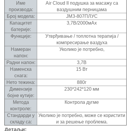
Име
Air Cloud II подушка за масажу са
производа:
ваздушним перницама
Број модела:
ЈМЗ-807ПЛУС
Капацитет
3,7В/2000мАх
батерије:
Функције:
Утврђивање / топлотна терапија /
компресирање ваздуха
Намеран
Уколико је потребно,
напон:
Радни напон:
3,7В
Наменска
15 Вт
снага:
Нето тежина:
880г
Димензије
230*242*120 мм
бојне кутије:
Метода
Контрола дугме
контроле:
Стандарди у
Уколико је потребно, може се користити
складу са:
и за решење проблема.
Детаљи: