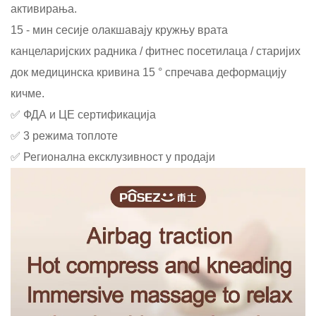
активирања.
15 - мин сесије олакшавају кружњу врата
канцеларијских радника / фитнес посетилаца / старијих
док медицинска кривина 15 ° спречава деформацију
кичме.
✅ ФДА и ЦЕ сертификација
✅ 3 режима топлоте
✅ Регионална ексклузивност у продаји