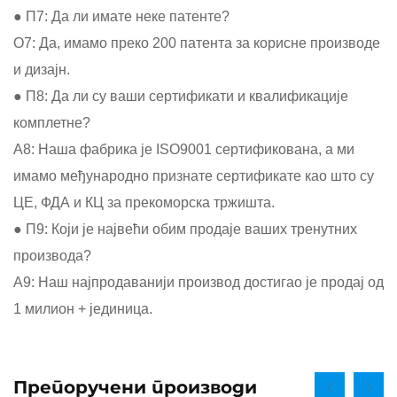
● П7: Да ли имате неке патенте?
О7: Да, имамо преко 200 патента за корисне производе
и дизајн.
● П8: Да ли су ваши сертификати и квалификације
комплетне?
А8: Наша фабрика је ISO9001 сертификована, а ми
имамо међународно признате сертификате као што су
ЦЕ, ФДА и КЦ за прекоморска тржишта.
● П9: Који је највећи обим продаје ваших тренутних
производа?
А9: Наш најпродаванији производ достигао је продај од
1 милион + јединица.
Препоручени производи