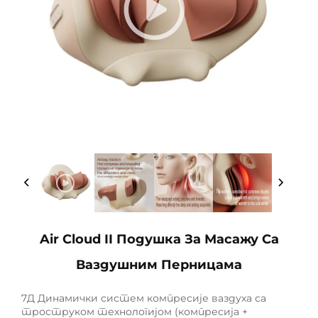
Air Cloud II Подушка За Масажу Са
Ваздушним Перницама
7Д Динамички систем компресије ваздуха са
троструком технологијом (компресија +