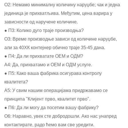
О2: Немамо минималну количину наруџбе; чак и једна
јединица је прихватљива. Међутим, цена варира у
зависности од наручене количине.
● П3: Колико дуго траје производња?
О3: Време производње зависи од количине наруџбе,
али за 40ХК контејнер обично траје 35-45 дана.
● П4: Да ли прихватате ОЕМ и ОДМ?
А4: Да, прихватамо и ОЕМ и ОДМ услуге.
● П5: Како ваша фабрика осигурава контролу
квалитета?
А5: У свим нашим операцијама придржавамо се
принципа "Клијент прво, квалитет прво".
● П6: Да ли могу да посетим вашу фабрику?
О6: Наравно, увек сте добродошли. Ако нас унапред
контактирате, радо ћемо вам све уредити.