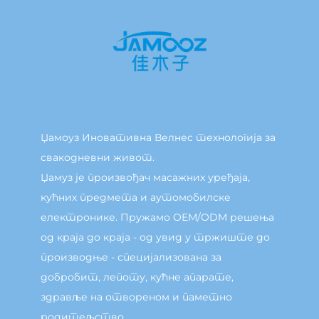
Џамоуз Иновативна Велнес технологија за
свакодневни живот.
Џамуз је произвођач масажних уређаја,
кућних предмета и аутомобилске
електронике. Пружамо OEM/ODM решења
од краја до краја - од увид у тржиште до
производње - специјализована за
добробит, лепоту, кућне апарате,
здравље на отвореном и паметно
родитељство.