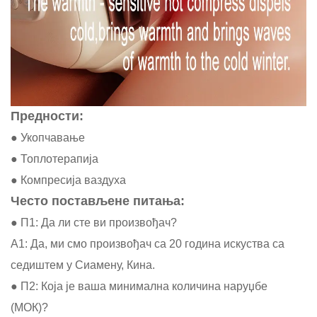
Предности:
● Укопчавање
● Топлотерапија
● Компресија ваздуха
Често постављене питања:
● П1: Да ли сте ви произвођач?
А1: Да, ми смо произвођач са 20 година искуства са
седиштем у Сиамену, Кина.
● П2: Која је ваша минимална количина наруџбе
(МОК)?