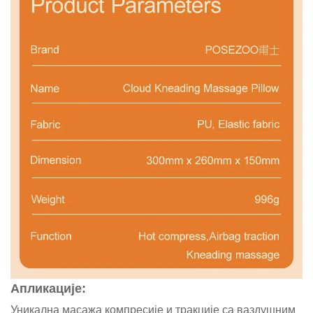
Апликације:
Уникална масажа компресије и тракције са ваздушним