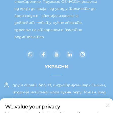
електронике. Пружамо OEM/ODM решења
од краја до краја - од увид у тржиште до
производње - специјализована за
добробит, лепоту, кућне апарате,
здравље на отвореном и паметно
родитељство.
УКРАСНИ
други спрат, број 19, индустријски парк Симинг,
подручје источног мора Хуана, округ Тонг'ан, град
Сиамен
We value your privacy
+86 13215929911