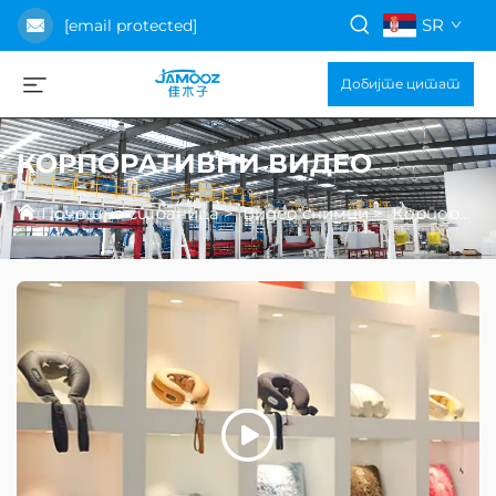
SR
[email protected]
Добијте цитат
КОРПОРАТИВНИ ВИДЕО
Почетна страница
>
Видео снимци
>
Корпоративни видео