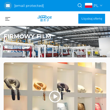
PL
[email protected]
Uzyskaj ofertę
FIRMOWY FILM
Strona Główna
>
Wideo
>
Film Firmowy