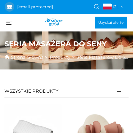
PL
[email protected]
Uzyskaj ofertę
SERIA MASAŻERA DO SENY
Strona Główna
>
Produkty
>
Serie Masażerów Do Seny
WSZYSTKIE PRODUKTY