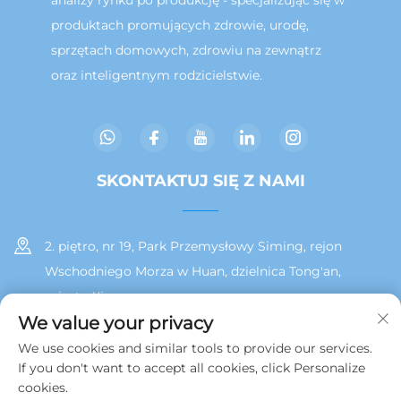
produktach promujących zdrowie, urodę,
sprzętach domowych, zdrowiu na zewnątrz
oraz inteligentnym rodzicielstwie.
SKONTAKTUJ SIĘ Z NAMI
2. piętro, nr 19, Park Przemysłowy Siming, rejon
Wschodniego Morza w Huan, dzielnica Tong'an,
miasto Xiamen
We value your privacy
+86 13215929911
We use cookies and similar tools to provide our services.
If you don't want to accept all cookies, click Personalize
[email protected]
cookies.