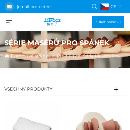
CS
[email protected]
Získat nabídku
SÉRIE MASÉRŮ PRO SPÁNEK
Domovská stránka
>
Produkty
>
Série Masérů Pro Spánek
VŠECHNY PRODUKTY