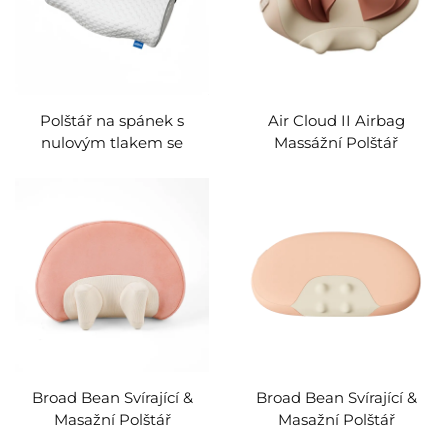
Polštář na spánek s
Air Cloud II Airbag
nulovým tlakem se
Massážní Polštář
systémem stisku a
masáže
Broad Bean Svírající &
Broad Bean Svírající &
Masažní Polštář
Masažní Polštář
MINIPillow