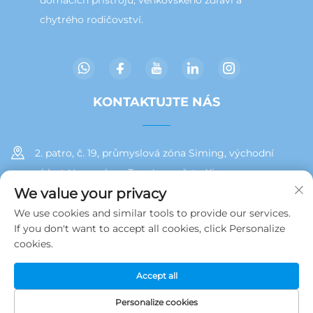
chytrého rodičovství.
KONTAKTUJTE NÁS
2. patro, č. 19, průmyslová zóna Siming, východní
oblast Huan, okres Tong'an, město Xiamen
We value your privacy
+86 13215929911
We use cookies and similar tools to provide our services.
If you don't want to accept all cookies, click Personalize
[email protected]
cookies.
Accept all
Copyright © 2025 Jamooz (Xiamen) Technology Co., Ltd.
Zásady ochrany soukromí
Personalize cookies