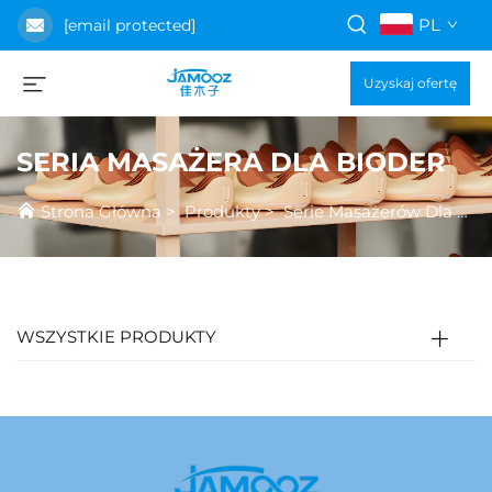
PL
[email protected]
Uzyskaj ofertę
SERIA MASAŻERA DLA BIODER
Strona Główna
>
Produkty
>
Serie Masażerów Dla bioder
WSZYSTKIE PRODUKTY