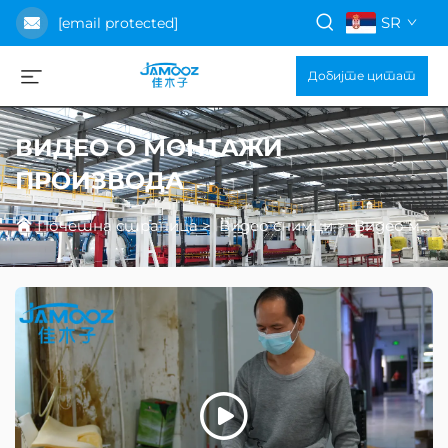
SR
[email protected]
Добијте цитат
ВИДЕО О МОНТАЖИ
ПРОИЗВОДА
Почетна страница
>
Видео снимци
>
Видео монтажа производа