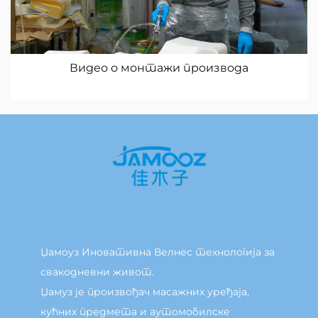
Видео о монтажи производа
Џамоуз Иновативна Велнес технологија за
свакодневни живот.
Џамуз је произвођач масажних уређаја,
кућних предмета и аутомобилске