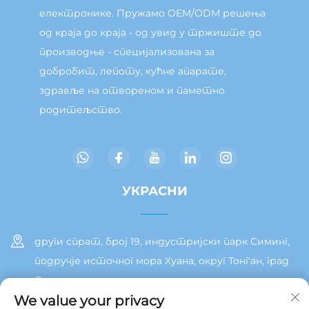
електронике. Пружамо OEM/ODM решења
од краја до краја - од увид у тржиште до
производње - специјализована за
добробит, лепоту, кућне апарате,
здравље на отвореном и паметно
родитељство.
УКРАСНИ
други спрат, број 19, индустријски парк Симинг,
подручје источног мора Хуана, округ Тонг'ан, град
Сиамен
We value your privacy