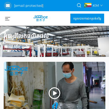
KM
[email protected]
ទទួលបានការដកស្រង់តម្លៃ
វីដេអូរំលែកផលិតផល
ទំព័រដើម
>
វីដេអូ
>
វីដេអូរួមផលិតផល