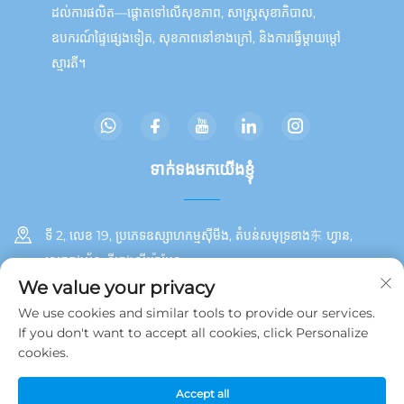
ដល់ការផលិត—ផ្តោតទៅលើសុខភាព, សាស្ត្រសុខាភិបាល,
ឧបករណ៍ផ្ទៃផ្សេងទៀត, សុខភាពនៅខាងក្រៅ, និងការធ្វើម្តាយម្ដៅ
ស្មារតី។
ទាក់ទង​មក​យើងខ្ញុំ
ទី 2, លេខ 19, ប្រភេទឧស្សាហកម្មស៊ីមីង, តំបន់សមុទ្រខាង东 ហ្វាន,
ស្រុកតុងអ័ន, ទីក្រុងស៊ីយ៉ាមែន
We value your privacy
+86 13215929911
We use cookies and similar tools to provide our services.
If you don't want to accept all cookies, click Personalize
[email protected]
cookies.
Accept all
សិទ្ធិច្បាប់ © 2025 ដោយ Jamooz (Xiamen) Technology Co., Ltd.