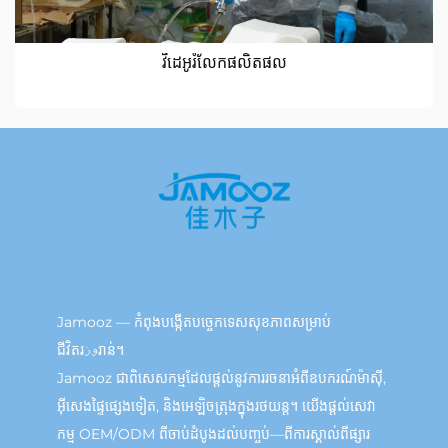
វីដេអូរំលែកផលិតផល
Jamooz — កំពុងបង្កើតបច្ចេកទេសសុខភាពសម្រាប់
ជីវិតរوزរាន់។
Jamooz ជាពិសេសកម្មដែលផ្តល់នូវការរចនាអំពីឧបករណ៍ម៉ាស៊ី,
អ៊ីសេងផ្ទៃផ្សេងទៀត, និងអេឡិចត្រុងក្នុងរថយន្ត។ យើងផ្តល់សេវា
កម្ម OEM/ODM ពីចាប់ដំបូងដល់បញ្ចប់—ពីការស្គាល់ពីផ្សារ