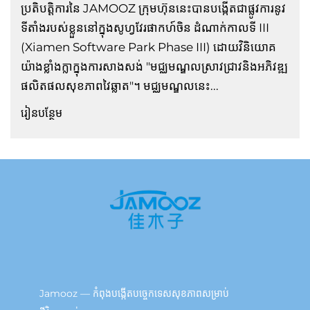
ប្រតិបត្តិការ​នៃ JAMOOZ ក្រុមហ៊ុននេះបានបង្កើតជាផ្លូវការនូវ
ទីតាំងរបស់ខ្លួននៅក្នុងសូហ្វវែរផាកហ៍ចិន ដំណាក់កាលទី III
(Xiamen Software Park Phase III) ដោយវិនិយោគ
យ៉ាងខ្លាំងក្លាក្នុងការសាងសង់ "មជ្ឈមណ្ឌលស្រាវជ្រាវនិងអភិវឌ្ឍ
ផលិតផលសុខភាពវៃឆ្លាត"។ មជ្ឈមណ្ឌលនេះ...
រៀនបន្ថែម
Jamooz — កំពុងបង្កើតបច្ចេកទេសសុខភាពសម្រាប់