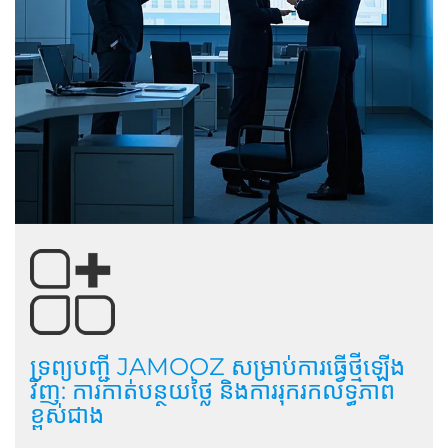
ទ្រព្យបញ្ជី JAMOOZ សម្រាប់ការធ្វើថ្មីឡើង
វិញ: ការកាត់បន្ថយថ្លៃ និងការរុករកលទ្ធភាព
ខ្ពស់ជាង