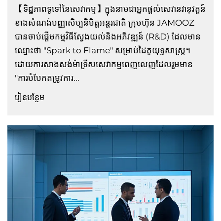
【ទិដ្ឋភាពទូទៅនៃសេវាកម្ម】ក្នុងនាមជាអ្នកផ្តល់សេវានវានុវត្តន៍
ខាង​សំណង់បញ្ញាសិប្បនិមិត្តអន្តរជាតិ ក្រុមហ៊ុន JAMOOZ
បានចាប់ផ្តើមកម្មវិធីស្វែងយល់និងអភិវឌ្ឍន៍ (R&D) ដែលមាន
ឈ្មោះថា "Spark to Flame" សម្រាប់ដៃគូយុទ្ធសាស្រ្ត។
ដោយការសាងសង់ម៉ាទ្រីសសេវាកម្មពេញលេញដែលរួមមាន
"ការបំបែកតម្រូវការ...
រៀនបន្ថែម