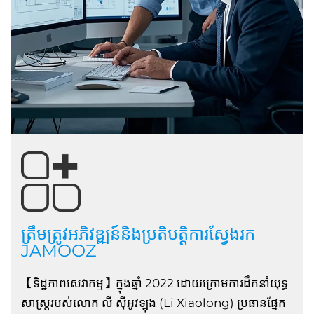
ត្រឹមត្រូវអភិវឌ្ឍន៍និងប្រតិបត្តិការស្វែងរក
JAMOOZ
【ទិដ្ឋភាពសេវាកម្ម】ក្នុង​ឆ្នាំ 2022 ដោយ​ក្រោម​ការដឹកនាំយុទ្ធ
សាស្ត្ររបស់លោក លី ស៊ីអូវឡុង (Li Xiaolong) ប្រធាន​ផ្នែក​