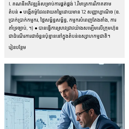
I. គណនីអភិវឌ្ឍន៍សម្រាប់ការផ្គត់ផ្គង់ 1.វិមាត្រការវិភាគតាម
តំបន់ ● បង្កើតម៉ូដែលវាយតម្លៃដោយមាន 12 សញ្ញាហ្គាណិច (ឧ.
ប្រាក់ប្រាក់កម្មករ, ថ្លៃសម្ព័ន្ធសម្ព័ន្ធ, កម្មករបំពេញតែងតាំង, ការ
គាំទ្រច្បាប់, ។) ● បានធ្វើការស្រាវជ្រាវយ៉ាងសម្បើមលើក្រុមហ៊ុន
ជាដំណើរការជាចំនួនប៉ុន្មាននៅក្នុងតំបន់ឧស្សាហកម្មជាតិ។
រៀនបន្ថែម