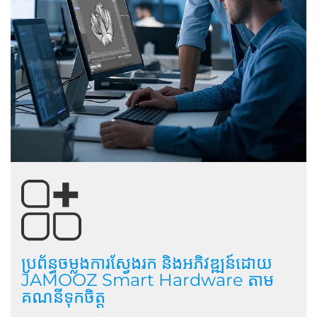
ប្រព័ន្ធចម្លងការស្វែងរក និងអភិវឌ្ឍន៍ដោយ
JAMOOZ Smart Hardware តាម
គណនីទុកចិត្ត