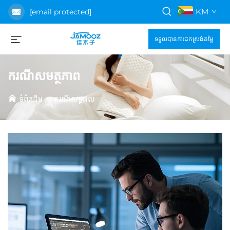
KM
[email protected]
ទទួលបានការដកស្រង់តម្លៃ
ករណីសមត្ថភាព
ទំព័រដើម
>
ករណីលទ្ធផល