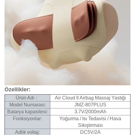
Özellikler:
Ürün Adı：
Air Cloud II Airbag Massaj Yastığı
Model Numarası:
JMZ-807PLUS
Batarya kapasitesi:
3.7V/2000mAh
Fonksiyonlar:
Yoğurma / Isı Tedavisi / Hava
Sıkıştırması
Adlık voltaj:
DC5V/2A