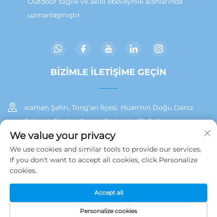
Outdoor sağlık ve akıllı ebeveynlik alanlarında
uzmanlaşmıştır.
BİZİMLE İLETİŞİME GEÇİN
xiamen Şehri, Tong'an İlçesi, Huan'nın Doğu Deniz
Bölgesi, Siming Sanayi Parkı, No. 19, 2. Kat
We value your privacy
+86 13215929911
We use cookies and similar tools to provide our services.
If you don't want to accept all cookies, click Personalize
[email protected]
cookies.
Accept all
Telif hakkı © 2025 Jamooz (Xiamen) Technology Co., Ltd.
tarafından sahiplenilmiştir.
Gizlilik Politikası
Personalize cookies