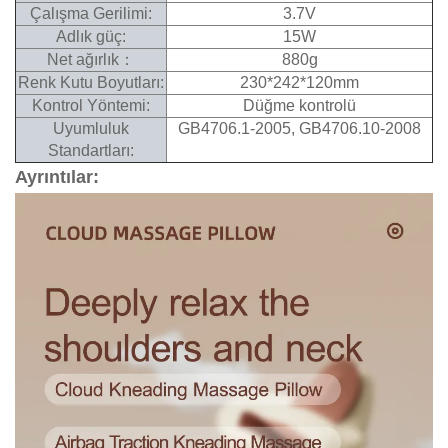
Çalışma Gerilimi:
3.7V
Adlık güç:
15W
Net ağırlık：
880g
Renk Kutu Boyutları:
230*242*120mm
Kontrol Yöntemi:
Düğme kontrolü
Uyumluluk
GB4706.1-2005, GB4706.10-2008
Standartları:
Ayrıntılar: