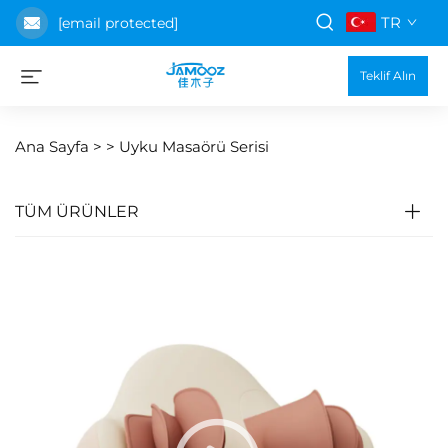
TR
[email protected]
Teklif Alın
Ana Sayfa >
>
Uyku Masaörü Serisi
TÜM ÜRÜNLER