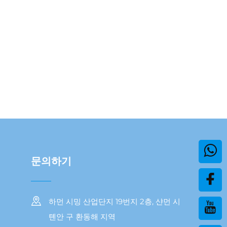
문의하기
하먼 시밍 산업단지 19번지 2층, 샨먼 시
톈안 구 환동해 지역